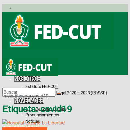
No hay resultados
View All Result
INICIO
NOSOTROS
Estatuto FED-CUT
Reconocimiento Legal 2020 – 2023 (ROSSP)
Inicio
Etiqueta
covid19
NOVEDADES
Etiqueta: covid19
Informativos Virtuales
No hay resultados
Pronunciamientos
Noticias
View All Result
Videos