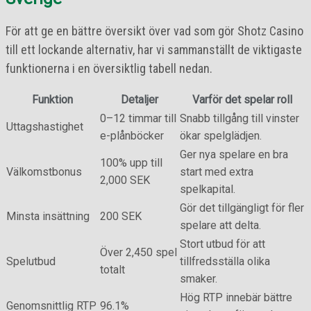
För att ge en bättre översikt över vad som gör Shotz Casino
till ett lockande alternativ, har vi sammanställt de viktigaste
funktionerna i en översiktlig tabell nedan.
Funktion
Detaljer
Varför det spelar roll
0–12 timmar till
Snabb tillgång till vinster
Uttagshastighet
e-plånböcker
ökar spelglädjen.
Ger nya spelare en bra
100% upp till
Välkomstbonus
start med extra
2,000 SEK
spelkapital.
Gör det tillgängligt för fler
Minsta insättning
200 SEK
spelare att delta.
Stort utbud för att
Över 2,450 spel
Spelutbud
tillfredsställa olika
totalt
smaker.
Hög RTP innebär bättre
Genomsnittlig RTP
96.1%