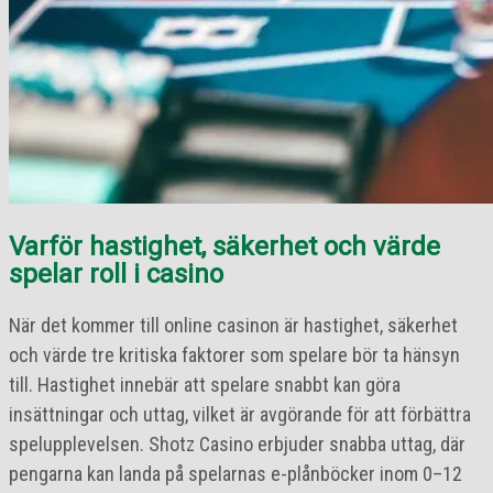
Varför hastighet, säkerhet och värde
spelar roll i casino
När det kommer till online casinon är hastighet, säkerhet
och värde tre kritiska faktorer som spelare bör ta hänsyn
till. Hastighet innebär att spelare snabbt kan göra
insättningar och uttag, vilket är avgörande för att förbättra
spelupplevelsen. Shotz Casino erbjuder snabba uttag, där
pengarna kan landa på spelarnas e-plånböcker inom 0–12