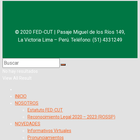
© 2020 FED-CUT | Pasaje Miguel de los Ríos 149,
La Victoria Lima – Perú. Teléfono: (51) 4331249
No hay resultados
View All Result
INICIO
NOSOTROS
Estatuto FED-CUT
Reconocimiento Legal 2020 – 2023 (ROSSP)
NOVEDADES
Informativos Virtuales
Pronunciamientos