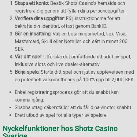
Skapa ett konto:
Besök Shotz Casino’s hemsida och
registrera dig genom att fylla i dina personuppgifter.
Verifiera dina uppgifter:
Följ instruktionerna för att
bekräfta din identitet, oftast genom BankID.
Gör en insättning:
Välj en betalningsmetod, t.ex. Visa,
Mastercard, Skrill eller Neteller, och sätt in minst 200
SEK.
Välj ditt spel:
Utforska det omfattande utbudet av spel,
inklusive slots och live dealer-alternativ.
Börja spela:
Starta ditt spel och njut av upplevelsen med
en potentiell välkomstbonus på 100% upp till 2,000 SEK.
Enkel registreringsprocess gör att du snabbt kan
komma igång.
Snabba uttag säkerställer att du får dina vinster snabbt.
Brett utbud av spel för alla typer av spelare.
Nyckelfunktioner hos Shotz Casino
Sverige