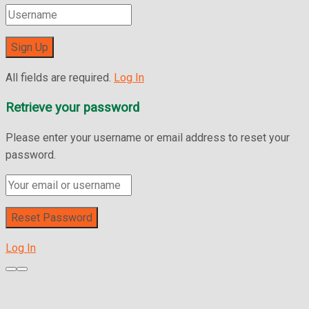
All fields are required.
Log In
Retrieve your password
Please enter your username or email address to reset your
password.
Log In