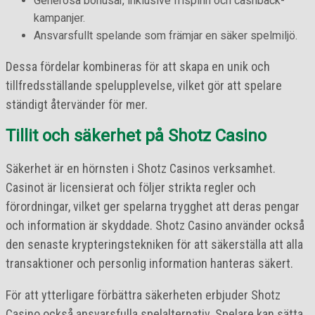
Generösa bonusar, inklusive frispinn och cashback-
kampanjer.
Ansvarsfullt spelande som främjar en säker spelmiljö.
Dessa fördelar kombineras för att skapa en unik och
tillfredsställande spelupplevelse, vilket gör att spelare
ständigt återvänder för mer.
Tillit och säkerhet på Shotz Casino
Säkerhet är en hörnsten i Shotz Casinos verksamhet.
Casinot är licensierat och följer strikta regler och
förordningar, vilket ger spelarna trygghet att deras pengar
och information är skyddade. Shotz Casino använder också
den senaste krypteringstekniken för att säkerställa att alla
transaktioner och personlig information hanteras säkert.
För att ytterligare förbättra säkerheten erbjuder Shotz
Casino också ansvarsfulla spelalternativ. Spelare kan sätta