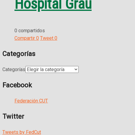
Hospital Grau
0 compartidos
Compartir
0
Tweet
0
Categorías
Categorías
Facebook
Federación CUT
Twitter
Tweets by FedCut