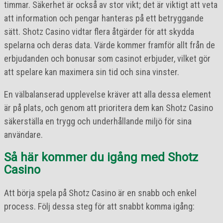
timmar. Säkerhet är också av stor vikt; det är viktigt att veta
att information och pengar hanteras på ett betryggande
sätt. Shotz Casino vidtar flera åtgärder för att skydda
spelarna och deras data. Värde kommer framför allt från de
erbjudanden och bonusar som casinot erbjuder, vilket gör
att spelare kan maximera sin tid och sina vinster.
En välbalanserad upplevelse kräver att alla dessa element
är på plats, och genom att prioritera dem kan Shotz Casino
säkerställa en trygg och underhållande miljö för sina
användare.
Så här kommer du igång med Shotz
Casino
Att börja spela på Shotz Casino är en snabb och enkel
process. Följ dessa steg för att snabbt komma igång: