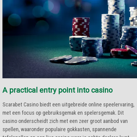
A practical entry point into casino
Scarabet Casino biedt een uitgebreide online speelervaring,
met een focus op gebruiksgemak en spelersgemak. Dit
casino onderscheidt zich met een zeer groot aanbod van
spellen, waaronder populaire gokkasten, spannende