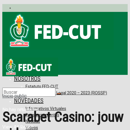
No hay resultados
View All Result
INICIO
NOSOTROS
Estatuto FED-CUT
Reconocimiento Legal 2020 – 2023 (ROSSP)
Inicio
public
NOVEDADES
Informativos Virtuales
No hay resultados
Scarabet Casino: jouw
Pronunciamientos
Noticias
View All Result
Videos