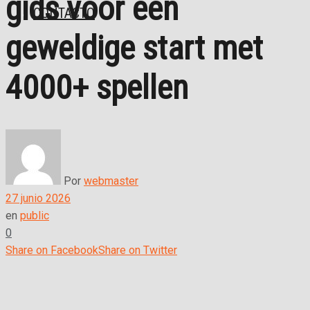
gids voor een
CONTACTO
geweldige start met
4000+ spellen
Por
webmaster
27 junio 2026
en
public
0
Share on Facebook
Share on Twitter