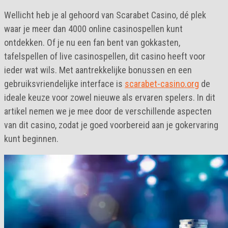
Wellicht heb je al gehoord van Scarabet Casino, dé plek
waar je meer dan 4000 online casinospellen kunt
ontdekken. Of je nu een fan bent van gokkasten,
tafelspellen of live casinospellen, dit casino heeft voor
ieder wat wils. Met aantrekkelijke bonussen en een
gebruiksvriendelijke interface is
scarabet-casino.org
de
ideale keuze voor zowel nieuwe als ervaren spelers. In dit
artikel nemen we je mee door de verschillende aspecten
van dit casino, zodat je goed voorbereid aan je gokervaring
kunt beginnen.