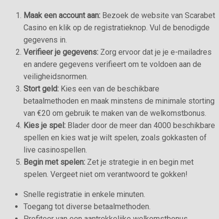
Maak een account aan:
Bezoek de website van Scarabet
Casino en klik op de registratieknop. Vul de benodigde
gegevens in.
Verifieer je gegevens:
Zorg ervoor dat je je e-mailadres
en andere gegevens verifieert om te voldoen aan de
veiligheidsnormen.
Stort geld:
Kies een van de beschikbare
betaalmethoden en maak minstens de minimale storting
van €20 om gebruik te maken van de welkomstbonus.
Kies je spel:
Blader door de meer dan 4000 beschikbare
spellen en kies wat je wilt spelen, zoals gokkasten of
live casinospellen.
Begin met spelen:
Zet je strategie in en begin met
spelen. Vergeet niet om verantwoord te gokken!
Snelle registratie in enkele minuten.
Toegang tot diverse betaalmethoden.
Profiteer van een aantrekkelijke welkomstbonus.