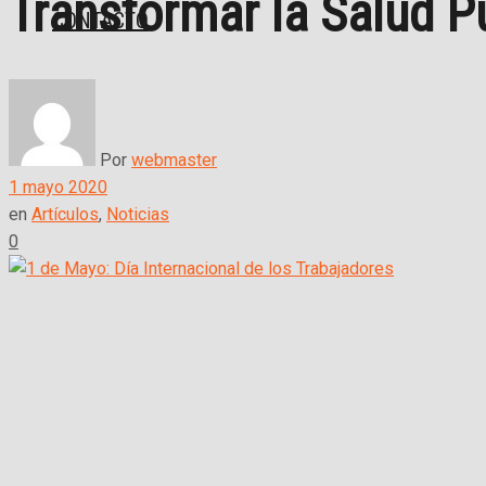
Transformar la Salud P
CONTACTO
Por
webmaster
1 mayo 2020
en
Artículos
,
Noticias
0