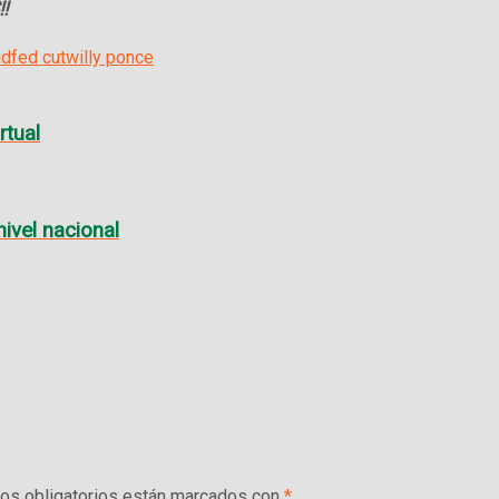
!
ud
fed cut
willy ponce
rtual
nivel nacional
s obligatorios están marcados con
*