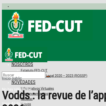
No hay resultados
View All Result
INICIO
NOSOTROS
Estatuto FED-CUT
Reconocimiento Legal 2020 – 2023 (ROSSP)
Inicio
public
NOVEDADES
Informativos Virtuales
No hay resultados
Vodds : la revue de l’ap
Pronunciamientos
Noticias
View All Result
Videos