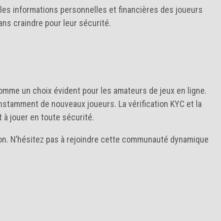
 les informations personnelles et financières des joueurs
ns craindre pour leur sécurité.
comme un choix évident pour les amateurs de jeux en ligne.
onstamment de nouveaux joueurs. La vérification KYC et la
 à jouer en toute sécurité.
ion. N’hésitez pas à rejoindre cette communauté dynamique