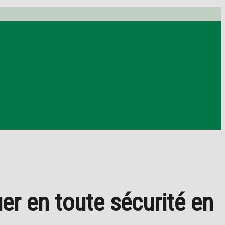
uer en toute sécurité en