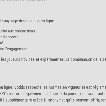
le paysage des casinos en ligne :
rité aux transactions.
t d’esports.
té.
ître l’engagement.
les joueurs novices et expérimentés. La combinaison de la séc
n ligne. Vodds respecte les normes en vigueur et est réglement
(KYC) renforce également la sécurité du joueur, en s’assurant q
 supplémentaire grâce à l’anonymat qu’ils peuvent offrir, ren