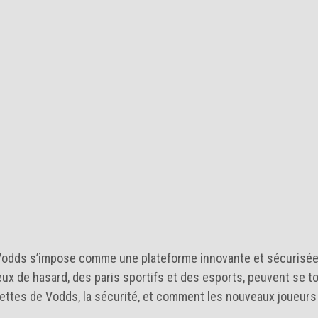
 Vodds s’impose comme une plateforme innovante et sécurisée p
ux de hasard, des paris sportifs et des esports, peuvent se t
cettes de Vodds, la sécurité, et comment les nouveaux joueurs 