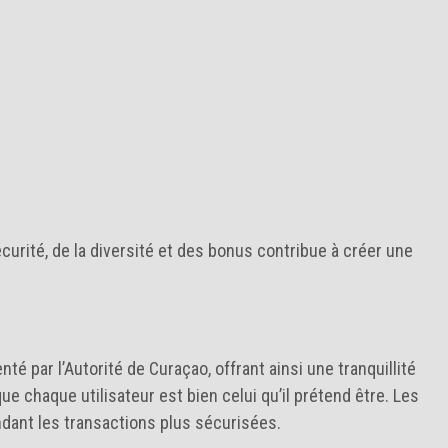
urité, de la diversité et des bonus contribue à créer une
é par l’Autorité de Curaçao, offrant ainsi une tranquillité
ue chaque utilisateur est bien celui qu’il prétend être. Les
dant les transactions plus sécurisées.