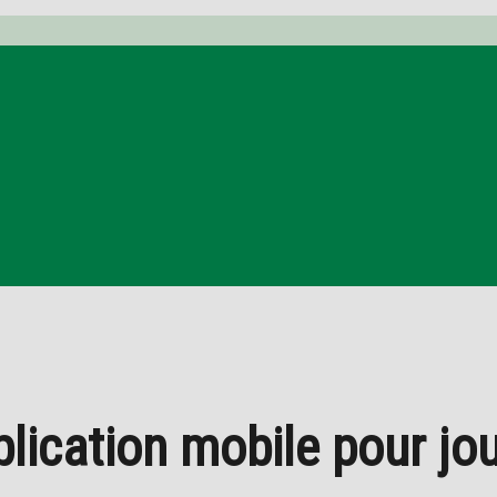
plication mobile pour jo