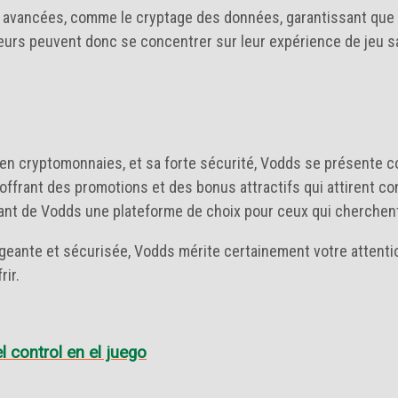
ité avancées, comme le cryptage des données, garantissant que
urs peuvent donc se concentrer sur leur expérience de jeu sa
s en cryptomonnaies, et sa forte sécurité, Vodds se présente 
 offrant des promotions et des bonus attractifs qui attirent c
aisant de Vodds une plateforme de choix pour ceux qui cherchent
ageante et sécurisée, Vodds mérite certainement votre attent
rir.
 control en el juego