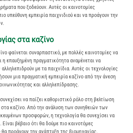
χρήματα που ξοδεύουν. Αυτές οι καινοτομίες
ιο υπεύθυνη εμπειρία παιχνιδιού και να προάγουν την
ν.
γίας στα καζίνο
ζίνο φαίνεται συναρπαστικό, με πολλές καινοτομίες να
αι η επαυξημένη πραγματικότητα αναμένεται να
 αλληλεπιδρούν με τα παιχνίδια. Αυτές οι τεχνολογίες
ήσουν μια πραγματική εμπειρία καζίνο από την άνεση
 κοινωνικότητας και αλληλεπίδρασης.
 συνεχίσει να παίζει καθοριστικό ρόλο στη βελτίωση
στα καζίνο. Από την ανάλυση των συνηθειών των
ικευμένων προσφορών, η τεχνολογία θα συνεχίσει να
. Είναι βέβαιο ότι θα δούμε πιο καινοτόμες
 θα προάγουν την ανάπτυξη της βιομηχανίας.