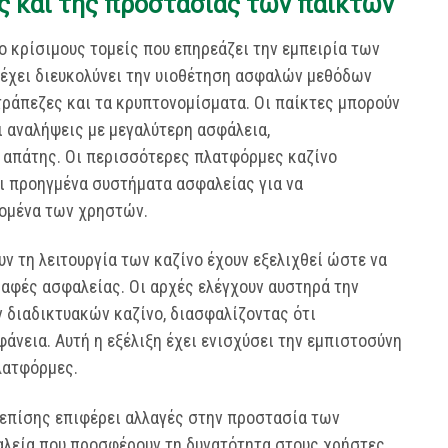
ς και της προστασίας των παικτών
ο κρίσιμους τομείς που επηρεάζει την εμπειρία των
 έχει διευκολύνει την υιοθέτηση ασφαλών μεθόδων
ράπεζες και τα κρυπτονομίσματα. Οι παίκτες μπορούν
 αναλήψεις με μεγαλύτερη ασφάλεια,
 απάτης. Οι περισσότερες πλατφόρμες καζίνο
 προηγμένα συστήματα ασφαλείας για να
ομένα των χρηστών.
υν τη λειτουργία των καζίνο έχουν εξελιχθεί ώστε να
αφές ασφαλείας. Οι αρχές ελέγχουν αυστηρά την
ν διαδικτυακών καζίνο, διασφαλίζοντας ότι
φάνεια. Αυτή η εξέλιξη έχει ενισχύσει την εμπιστοσύνη
λατφόρμες.
 επίσης επιφέρει αλλαγές στην προστασία των
λεία που προσφέρουν τη δυνατότητα στους χρήστες