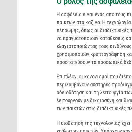
Ο ρόλος της ασφάλεια
Η ασφάλεια είναι ένας από τους πι
παικτών στα καζίνο. Η τεχνολογία
πληρωμής, όπως οι διαδικτυακές τ
να πραγματοποιούν καταθέσεις και
ελαχιστοποιώντας τους κινδύνους
χρησιμοποιούν κρυπτογράφηση και
προστατεύσουν τα προσωπικά δεδ
Επιπλέον, οι κανονισμοί που διέπο
περιλαμβάνουν αυστηρές προδιαγρ
αδειοδότηση και τη λειτουργία τω
λειτουργούν με δικαιοσύνη και δια
των παικτών στις διαδικτυακές π
Η υιοθέτηση της τεχνολογίας έχει
ευάλωτων παικτών. Υπάρχουν εργα