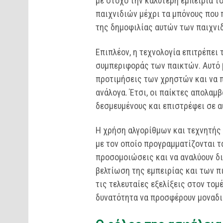
με στόχο την καλύτερη εμπειρία τ
παιχνιδιών μέχρι τα μπόνους που 
της δημοφιλίας αυτών των παιχνιδ
Επιπλέον, η τεχνολογία επιτρέπει
συμπεριφοράς των παικτών. Αυτό β
προτιμήσεις των χρηστών και να 
ανάλογα. Έτσι, οι παίκτες απολαμ
δεσμευμένους και επιστρέφει σε α
Η χρήση αλγορίθμων και τεχνητής 
με τον οποίο προγραμματίζονται τα
προσομοιώσεις και να αναλύουν δι
βελτίωση της εμπειρίας και των π
τις τελευταίες εξελίξεις στον τομ
δυνατότητα να προσφέρουν μοναδικ