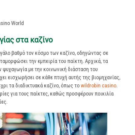
asino World
γίας στα καζίνο
εγάλο βαθμό τον κόσμο των καζίνο, οδηγώντας σε
εταμορφώσει την εμπειρία του παίκτη. Αρχικά, τα
ν ψυχαγωγία με την κοινωνική διάσταση του
έχει εισχωρήσει σε κάθε πτυχή αυτής της βιομηχανίας,
χρι τα διαδικτυακά καζίνο, όπως το
wildrobin casino
.
ιρίες για τους παίκτες, καθώς προσφέρουν ποικιλία
ίες.