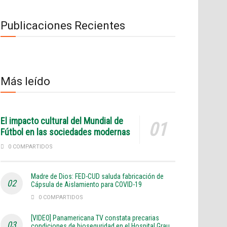
Publicaciones Recientes
Más leído
El impacto cultural del Mundial de
Fútbol en las sociedades modernas
0 COMPARTIDOS
Madre de Dios: FED-CUD saluda fabricación de
Cápsula de Aislamiento para COVID-19
0 COMPARTIDOS
[VIDEO] Panamericana TV constata precarias
condiciones de bioseguridad en el Hospital Grau