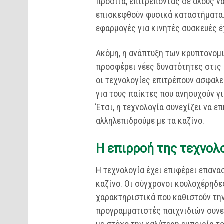
προσιτά, επιτρέποντας σε όλους ν
επισκεφθούν φυσικά καταστήματα. 
εφαρμογές για κινητές συσκευές έ
Ακόμη, η ανάπτυξη των κρυπτονομι
προσφέρει νέες δυνατότητες στις
οι τεχνολογίες επιτρέπουν ασφαλεί
για τους παίκτες που ανησυχούν γ
Έτσι, η τεχνολογία συνεχίζει να ε
αλληλεπιδρούμε με τα καζίνο.
Η επιρροή της τεχνολο
Η τεχνολογία έχει επιφέρει επανα
καζίνο. Οι σύγχρονοι κουλοχέρηδε
χαρακτηριστικά που καθιστούν την 
προγραμματιστές παιχνιδιών συνεχ