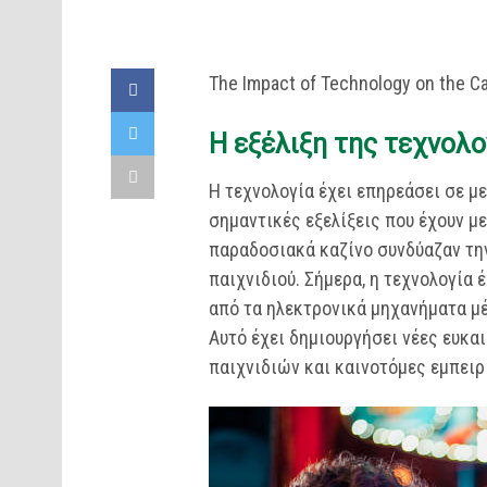
The Impact of Technology on the C
Η εξέλιξη της τεχνολο
Η τεχνολογία έχει επηρεάσει σε μ
σημαντικές εξελίξεις που έχουν μ
παραδοσιακά καζίνο συνδύαζαν τη
παιχνιδιού. Σήμερα, η τεχνολογία 
από τα ηλεκτρονικά μηχανήματα μέ
Αυτό έχει δημιουργήσει νέες ευκα
παιχνιδιών και καινοτόμες εμπειρ