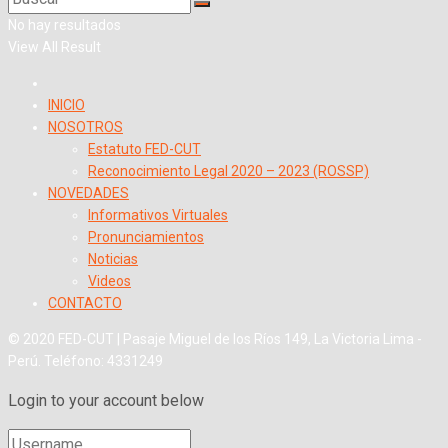
No hay resultados
View All Result
INICIO
NOSOTROS
Estatuto FED-CUT
Reconocimiento Legal 2020 – 2023 (ROSSP)
NOVEDADES
Informativos Virtuales
Pronunciamientos
Noticias
Videos
CONTACTO
© 2020 FED-CUT | Pasaje Miguel de los Ríos 149, La Victoria Lima -
Perú. Teléfono: 4331249
Login to your account below