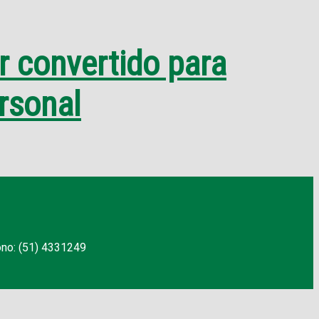
or convertido para
rsonal
ono: (51) 4331249