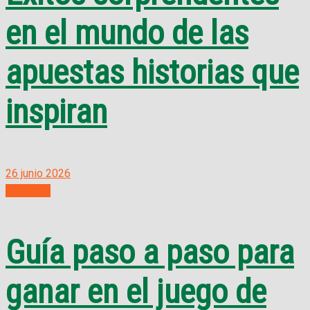
en el mundo de las
apuestas historias que
inspiran
26 junio 2026
apuestas
Guía paso a paso para
ganar en el juego de