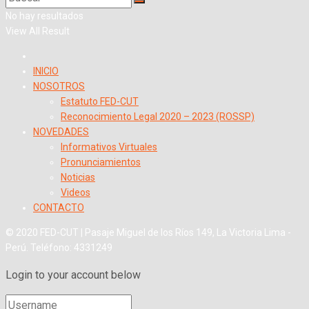
No hay resultados
View All Result
INICIO
NOSOTROS
Estatuto FED-CUT
Reconocimiento Legal 2020 – 2023 (ROSSP)
NOVEDADES
Informativos Virtuales
Pronunciamientos
Noticias
Videos
CONTACTO
© 2020 FED-CUT | Pasaje Miguel de los Ríos 149, La Victoria Lima -
Perú. Teléfono: 4331249
Login to your account below