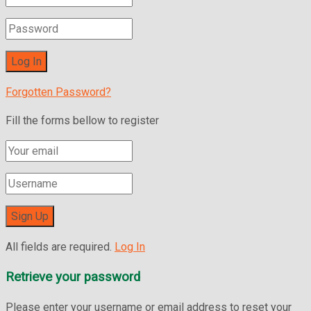
Forgotten Password?
Fill the forms bellow to register
All fields are required.
Log In
Retrieve your password
Please enter your username or email address to reset your