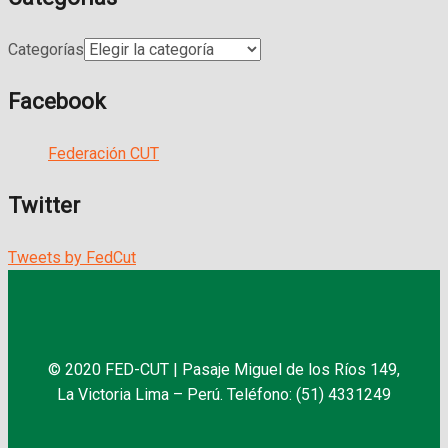
Categorías
Facebook
Federación CUT
Twitter
Tweets by FedCut
© 2020 FED-CUT | Pasaje Miguel de los Ríos 149,
La Victoria Lima – Perú. Teléfono: (51) 4331249