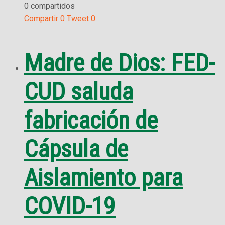
0 compartidos
Compartir
0
Tweet
0
Madre de Dios: FED-
CUD saluda
fabricación de
Cápsula de
Aislamiento para
COVID-19