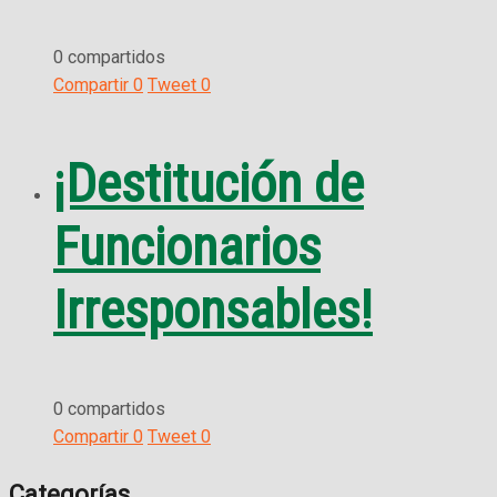
0 compartidos
Compartir
0
Tweet
0
¡Destitución de
Funcionarios
Irresponsables!
0 compartidos
Compartir
0
Tweet
0
Categorías