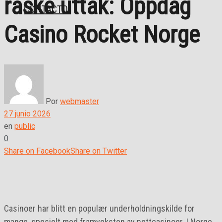
raske uttak: Oppdag
CONTACTO
Casino Rocket Norge
Por
webmaster
27 junio 2026
en
public
0
Share on Facebook
Share on Twitter
Casinoer har blitt en populær underholdningskilde for
mange, spesielt med framveksten av nettcasinoer. I Norge