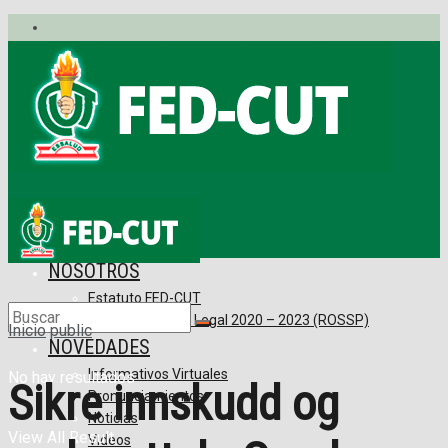
No hay resultados
View All Result
INICIO
NOSOTROS
Estatuto FED-CUT
Reconocimiento Legal 2020 – 2023 (ROSSP)
Inicio
public
NOVEDADES
Informativos Virtuales
No hay resultados
Sikre innskudd og
Pronunciamientos
Noticias
View All Result
Videos