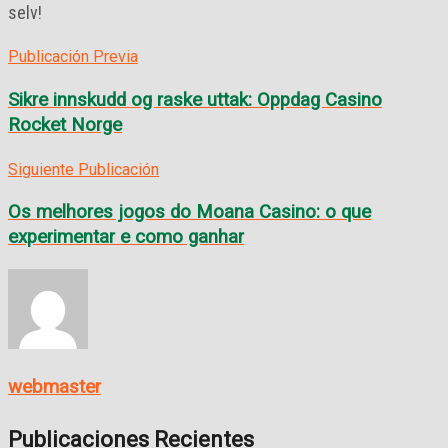
selv!
Publicación Previa
Sikre innskudd og raske uttak: Oppdag Casino
Rocket Norge
Siguiente Publicación
Os melhores jogos do Moana Casino: o que
experimentar e como ganhar
webmaster
Publicaciones Recientes