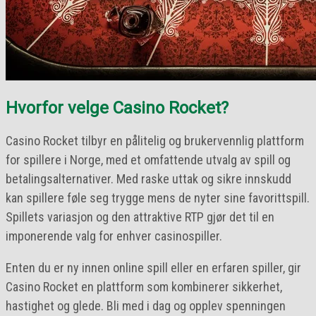
Hvorfor velge Casino Rocket?
Casino Rocket tilbyr en pålitelig og brukervennlig plattform
for spillere i Norge, med et omfattende utvalg av spill og
betalingsalternativer. Med raske uttak og sikre innskudd
kan spillere føle seg trygge mens de nyter sine favorittspill.
Spillets variasjon og den attraktive RTP gjør det til en
imponerende valg for enhver casinospiller.
Enten du er ny innen online spill eller en erfaren spiller, gir
Casino Rocket en plattform som kombinerer sikkerhet,
hastighet og glede. Bli med i dag og opplev spenningen