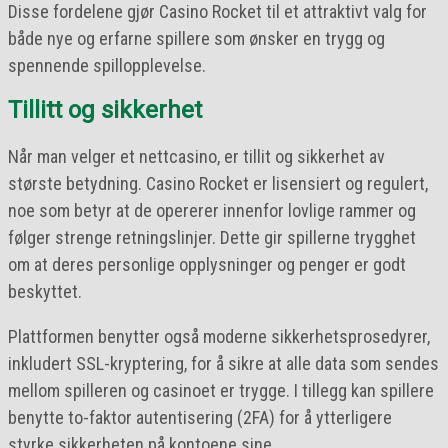
Disse fordelene gjør Casino Rocket til et attraktivt valg for
både nye og erfarne spillere som ønsker en trygg og
spennende spillopplevelse.
Tillitt og sikkerhet
Når man velger et nettcasino, er tillit og sikkerhet av
største betydning. Casino Rocket er lisensiert og regulert,
noe som betyr at de opererer innenfor lovlige rammer og
følger strenge retningslinjer. Dette gir spillerne trygghet
om at deres personlige opplysninger og penger er godt
beskyttet.
Plattformen benytter også moderne sikkerhetsprosedyrer,
inkludert SSL-kryptering, for å sikre at alle data som sendes
mellom spilleren og casinoet er trygge. I tillegg kan spillere
benytte to-faktor autentisering (2FA) for å ytterligere
styrke sikkerheten på kontoene sine.