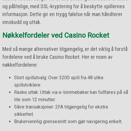
og pålitelige, med SSL-kryptering for å beskytte spillernes
informasjon. Dette gir en trygg følelse når man håndterer
innskudd og uttak.
Nøkkelfordeler ved Casino Rocket
Med så mange alternativer tilgjengelig, er det viktig å forstå
fordelene ved å bruke Casino Rocket. Her er noen av
nøkkelfordelene:
Stort spillutvalg: Over 3200 spill fra 48 ulike
spillutviklere.
Raske uttak: Uttak via e-lommebøker kan fullføres på så
lite som 12 minutter.
Sikre transaksjoner: 2FA tilgjengelig for ekstra
sikkerhet.
Brukervennlig grensesnitt som gjør navigering enkelt.