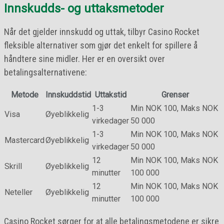
Innskudds- og uttaksmetoder
Når det gjelder innskudd og uttak, tilbyr Casino Rocket
fleksible alternativer som gjør det enkelt for spillere å
håndtere sine midler. Her er en oversikt over
betalingsalternativene:
Metode
Innskuddstid
Uttakstid
Grenser
1-3
Min NOK 100, Maks NOK
Visa
Øyeblikkelig
virkedager
50 000
1-3
Min NOK 100, Maks NOK
Mastercard
Øyeblikkelig
virkedager
50 000
12
Min NOK 100, Maks NOK
Skrill
Øyeblikkelig
minutter
100 000
12
Min NOK 100, Maks NOK
Neteller
Øyeblikkelig
minutter
100 000
Casino Rocket sørger for at alle betalingsmetodene er sikre