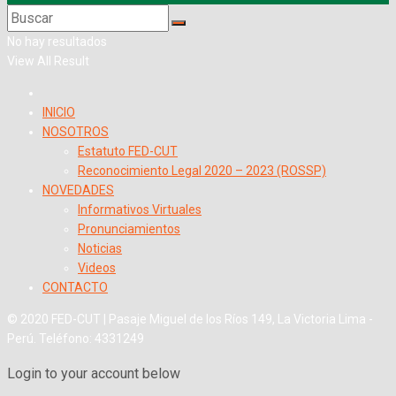
No hay resultados
View All Result
INICIO
NOSOTROS
Estatuto FED-CUT
Reconocimiento Legal 2020 – 2023 (ROSSP)
NOVEDADES
Informativos Virtuales
Pronunciamientos
Noticias
Videos
CONTACTO
© 2020 FED-CUT | Pasaje Miguel de los Ríos 149, La Victoria Lima -
Perú. Teléfono: 4331249
Login to your account below