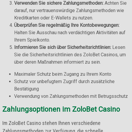
Verwenden Sie sichere Zahlungsmethoden:
Achten Sie
darauf, nur vertrauenswürdige Zahlungsmethoden wie
Kreditkarten oder E-Wallets zu nutzen.
Überprüfen Sie regelmäßig Ihre Kontobewegungen:
Halten Sie Ausschau nach verdächtigen Aktivitäten auf
Ihrem Spielkonto.
Informieren Sie sich über Sicherheitsrichtlinien:
Lesen
Sie die Sicherheitsrichtlinien des ZoloBet Casinos, um
über deren Maßnahmen informiert zu sein.
Maximaler Schutz beim Zugang zu Ihrem Konto
Schutz vor unbefugtem Zugriff durch zusätzliche
Bestätigung
Verwendung von Zahlungsmethoden mit Betrugsschutz
Zahlungsoptionen im ZoloBet Casino
Im ZoloBet Casino stehen Ihnen verschiedene
Zahlungsmethoden zur Verfügung, die schnelle