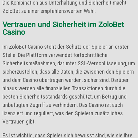
Die Kombination aus Unterhaltung und Sicherheit macht
ZoloBet zu einer empfehlenswerten Wahl.
Vertrauen und Sicherheit im ZoloBet
Casino
Im ZoloBet Casino steht der Schutz der Spieler an erster
Stelle. Die Plattform verwendet fortschrittliche
Sicherheitsmaßnahmen, darunter SSL-Verschlüsselung, um
sicherzustellen, dass alle Daten, die zwischen den Spielern
und dem Casino übertragen werden, sicher sind. Darüber
hinaus werden alle finanziellen Transaktionen durch die
besten Sicherheitsstandards geschützt, um Betrug und
unbefugten Zugriff zu verhindern. Das Casino ist auch
lizenziert und reguliert, was den Spielern zusätzliches
Vertrauen gibt.
Es ist wichtig, dass Spieler sich bewusst sind, wie sie ihre