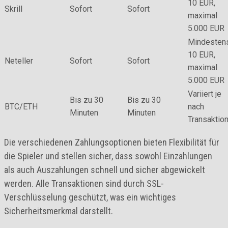
10 EUR,
Skrill
Sofort
Sofort
maximal
5.000 EUR
Mindesten
10 EUR,
Neteller
Sofort
Sofort
maximal
5.000 EUR
Variiert je
Bis zu 30
Bis zu 30
BTC/ETH
nach
Minuten
Minuten
Transaktio
Die verschiedenen Zahlungsoptionen bieten Flexibilität für
die Spieler und stellen sicher, dass sowohl Einzahlungen
als auch Auszahlungen schnell und sicher abgewickelt
werden. Alle Transaktionen sind durch SSL-
Verschlüsselung geschützt, was ein wichtiges
Sicherheitsmerkmal darstellt.