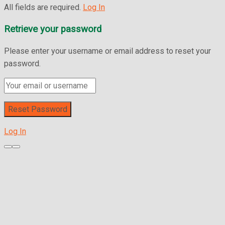
All fields are required.
Log In
Retrieve your password
Please enter your username or email address to reset your
password.
Log In