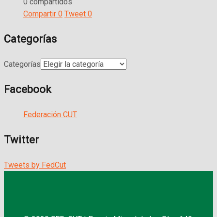
0 compartidos
Compartir
0
Tweet
0
Categorías
Categorías
Facebook
Federación CUT
Twitter
Tweets by FedCut