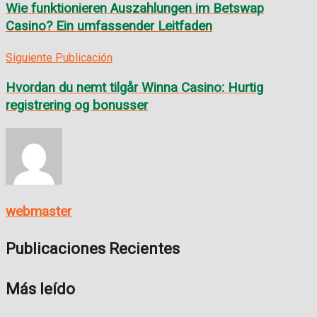
Wie funktionieren Auszahlungen im Betswap
Casino? Ein umfassender Leitfaden
Siguiente Publicación
Hvordan du nemt tilgår Winna Casino: Hurtig
registrering og bonusser
webmaster
Publicaciones Recientes
Más leído