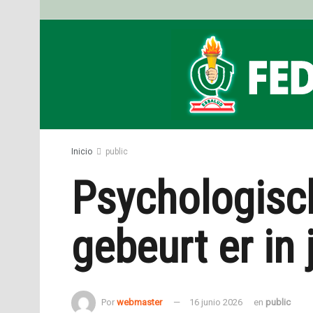
Inicio
public
Psychologisc
gebeurt er in 
Por
webmaster
16 junio 2026
en
public