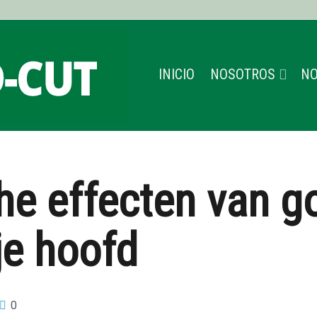
INICIO
NOSOTROS
NO
he effecten van g
je hoofd
0