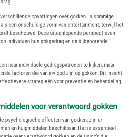
edrag.
 verschillende opvattingen over gokken. In sommige
ls een onschuldige vorm van entertainment, terwijl het
 wordt beschouwd. Deze uiteenlopende perspectieven
op individuen hun gokgedrag en de bijbehorende
leen naar individuele gedragspatronen te kijken, maar
iale factoren die van invloed zijn op gokken. Dit inzicht
 effectievere strategieën voor preventie en behandeling
middelen voor verantwoord gokken
de psychologische effecten van gokken, zijn er
men en hulpmiddelen beschikbaar. Het is essentieel
catie over verantwoord gokken en de risico’s die