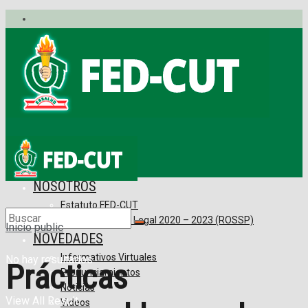
No hay resultados
View All Result
INICIO
NOSOTROS
Estatuto FED-CUT
Reconocimiento Legal 2020 – 2023 (ROSSP)
Inicio
public
NOVEDADES
Informativos Virtuales
No hay resultados
Prácticas
Pronunciamientos
Noticias
View All Result
Videos