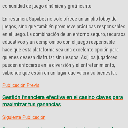
comunidad de juego dinámica y gratificante.
En resumen, Supabet no solo ofrece un amplio lobby de
juegos, sino que también promueve prácticas responsables
en el juego. La combinación de un entorno seguro, recursos
educativos y un compromiso con el juego responsable
hace que esta plataforma sea una excelente opción para
quienes desean disfrutar sin riesgos. Así, los jugadores
pueden enfocarse en la diversión y el entretenimiento,
sabiendo que están en un lugar que valora su bienestar.
Publicación Previa
Gestión financiera efectiva en el casino claves para
maximizar tus ganancias
Siguiente Publicación