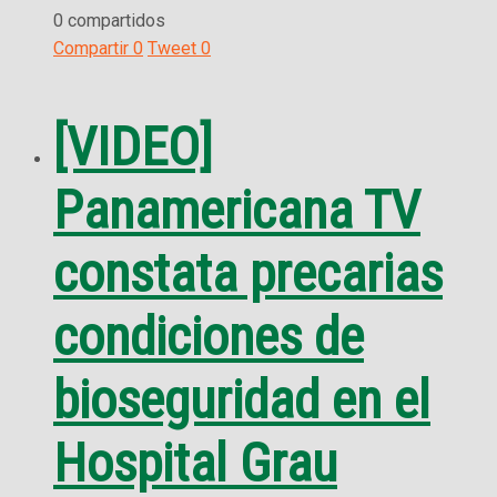
0 compartidos
Compartir
0
Tweet
0
[VIDEO]
Panamericana TV
constata precarias
condiciones de
bioseguridad en el
Hospital Grau