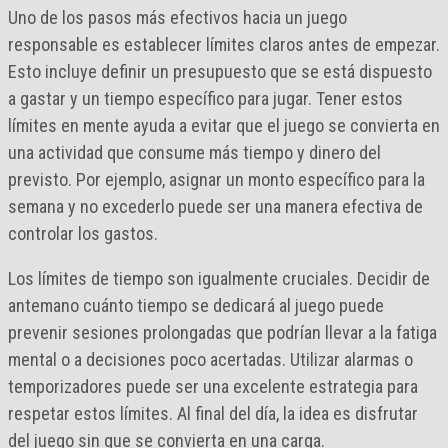
Uno de los pasos más efectivos hacia un juego
responsable es establecer límites claros antes de empezar.
Esto incluye definir un presupuesto que se está dispuesto
a gastar y un tiempo específico para jugar. Tener estos
límites en mente ayuda a evitar que el juego se convierta en
una actividad que consume más tiempo y dinero del
previsto. Por ejemplo, asignar un monto específico para la
semana y no excederlo puede ser una manera efectiva de
controlar los gastos.
Los límites de tiempo son igualmente cruciales. Decidir de
antemano cuánto tiempo se dedicará al juego puede
prevenir sesiones prolongadas que podrían llevar a la fatiga
mental o a decisiones poco acertadas. Utilizar alarmas o
temporizadores puede ser una excelente estrategia para
respetar estos límites. Al final del día, la idea es disfrutar
del juego sin que se convierta en una carga.