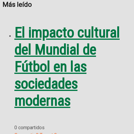
Más leído
El impacto cultural
del Mundial de
Fútbol en las
sociedades
modernas
0 compartidos