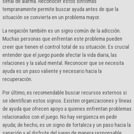
señal de alarma. Reconocer estos síntomas
tempranamente permite buscar ayuda antes de que la
situación se convierta en un problema mayor.
La negación también es un signo común de la adicción.
Muchas personas que enfrentan este problema pueden
creer que tienen el control total de su situación. Es crucial
entender que el juego puede afectar la vida diaria, las
relaciones y la salud mental. Reconocer que se necesita
ayuda es un paso valiente y necesario hacia la
recuperación.
Por último, es recomendable buscar recursos externos si
se identifican estos signos. Existen organizaciones y líneas
de ayuda que ofrecen apoyo a quienes enfrentan problemas
relacionados con el juego. No hay vergüenza en pedir
ayuda; de hecho, es un signo de fortaleza y un paso hacia la
sanación y el disfrute del juego de manera responsable.