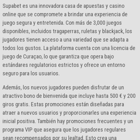
Supabet es una innovadora casa de apuestas y casino
online que se compromete a brindar una experiencia de
juego segura y entretenida. Con más de 3,000 juegos
disponibles, incluidos tragaperras, ruletas y blackjack, los
jugadores tienen acceso a una variedad que se adapta a
todos los gustos. La plataforma cuenta con una licencia de
juego de Curaçao, lo que garantiza que opera bajo
estándares regulatorios estrictos y ofrece un entorno
seguro para los usuarios.
Además, los nuevos jugadores pueden disfrutar de un
atractivo bono de bienvenida que incluye hasta 500 € y 200
giros gratis. Estas promociones están diseñadas para
atraer a nuevos usuarios y proporcionarles una experiencia
inicial positiva. También hay promociones frecuentes y un
programa VIP que asegura que los jugadores regulares
sean recompensados por su lealtad. Esto crea una