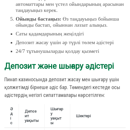
автоматтары мен үстел ойындарының арасынан
таңдауыңыз керек.
Ойынды бастаңыз:
Өз таңдауыңыз бойынша
ойынды бастап, ойыннан ләззат алыңыз.
Саты қадамдарының жеңілдігі
Депозит жасау үшін әр түрлі төлем әдістері
24/7 тұтынушыларды қолдау қызметі
Депозит және шығару әдістері
Пинап казиносында депозит жасау мен шығару үшін
қолжетімді бірнеше әдіс бар. Төмендегі кестеде осы
әдістердің негізгі сипаттамалары көрсетілген:
Ә
Шығар
Депоз
д
у
ит
Шектері
і
уақыт
уақыты
с
ы