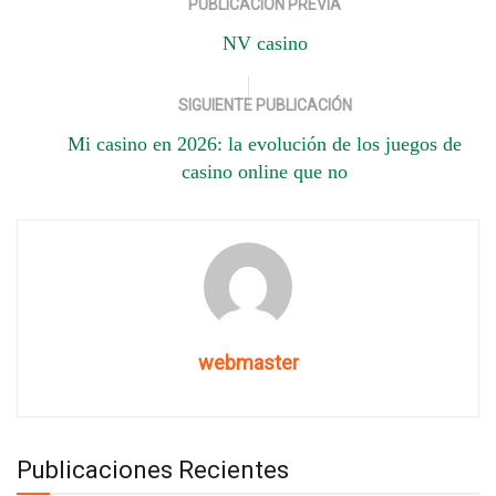
PUBLICACIÓN PREVIA
NV casino
SIGUIENTE PUBLICACIÓN
Mi casino en 2026: la evolución de los juegos de
casino online que no
webmaster
Publicaciones Recientes