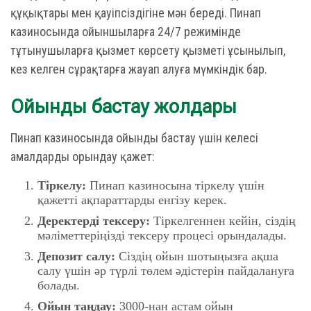
құқықтары мен қауіпсіздігіне мән береді. Пинап
казиносында ойыншыларға 24/7 режимінде
тұтынушыларға қызмет көрсету қызметі ұсынылып,
кез келген сұрақтарға жауап алуға мүмкіндік бар.
Ойынды бастау жолдары
Пинап казиносында ойынды бастау үшін келесі
амалдарды орындау қажет:
Тіркелу:
Пинап казиносына тіркелу үшін
қажетті ақпараттарды енгізу керек.
Деректерді тексеру:
Тіркелгеннен кейін, сіздің
мәліметтеріңізді тексеру процесі орындалады.
Депозит салу:
Сіздің ойын шотыңызға ақша
салу үшін әр түрлі төлем әдістерін пайдалануға
болады.
Ойын таңдау:
3000-нан астам ойын