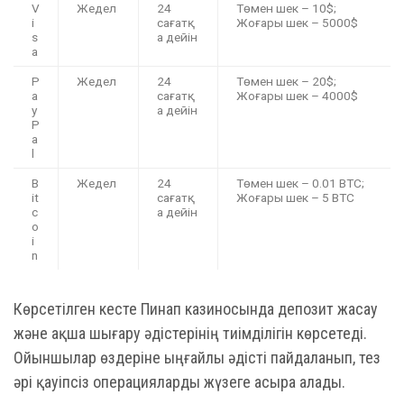
V
Жедел
24
Төмен шек – 10$;
i
сағатқ
Жоғары шек – 5000$
s
а дейін
a
P
Жедел
24
Төмен шек – 20$;
a
сағатқ
Жоғары шек – 4000$
y
а дейін
P
a
l
B
Жедел
24
Төмен шек – 0.01 BTC;
it
сағатқ
Жоғары шек – 5 BTC
c
а дейін
o
i
n
Көрсетілген кесте Пинап казиносында депозит жасау
және ақша шығару әдістерінің тиімділігін көрсетеді.
Ойыншылар өздеріне ыңғайлы әдісті пайдаланып, тез
әрі қауіпсіз операцияларды жүзеге асыра алады.