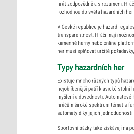
hrát zodpovědně a s rozumem. Hráči
rozhodnou do světa hazardních her 
V České republice je hazard regulová
transparentnost. Hráči mají možnost
kamenné herny nebo online platform
her musí splňovat určité požadavky,
Typy hazardních her
Existuje mnoho různých typů hazard
nejoblíbenější patří klasické stolní 
myšlení a dovednosti. Automatové hr
hráčům široké spektrum témat a funk
automaty díky jejich jednoduchosti
Sportovní sázky také získávají na 