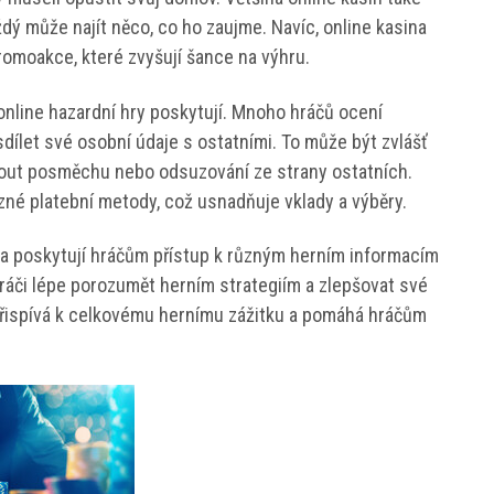
aždý může najít něco, co ho zaujme. Navíc, online kasina
promoakce, které zvyšují šance na výhru.
online hazardní hry poskytují. Mnoho hráčů ocení
dílet své osobní údaje s ostatními. To může být zvlášť
vyhnout posměchu nebo odsuzování ze strany ostatních.
ůzné platební metody, což usnadňuje vklady a výběry.
ina poskytují hráčům přístup k různým herním informacím
hráči lépe porozumět herním strategiím a zlepšovat své
přispívá k celkovému hernímu zážitku a pomáhá hráčům