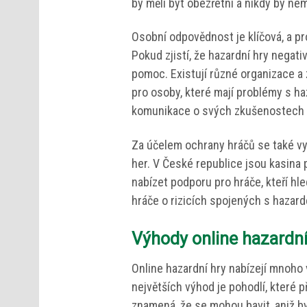
by měli být obezřetní a nikdy by nem
Osobní odpovědnost je klíčová, a pro
Pokud zjistí, že hazardní hry negativ
pomoc. Existují různé organizace a
pro osoby, které mají problémy s ha
komunikace o svých zkušenostech 
Za účelem ochrany hráčů se také vyv
her. V České republice jsou kasina
nabízet podporu pro hráče, kteří hle
hráče o rizicích spojených s hazard
Výhody online hazardn
Online hazardní hry nabízejí mnoh
největších výhod je pohodlí, které p
znamená, že se mohou bavit, aniž by