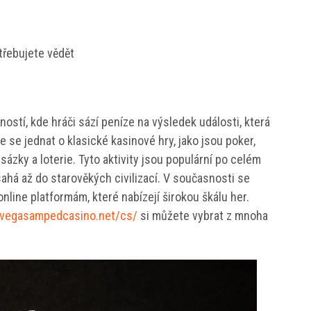
třebujete vědět
ností, kde hráči sází peníze na výsledek události, která
 se jednat o klasické kasinové hry, jako jsou poker,
sázky a loterie. Tyto aktivity jsou populární po celém
 sahá až do starověkých civilizací. V současnosti se
online platformám, které nabízejí širokou škálu her.
/vegasampedcasino.net/cs/
si můžete vybrat z mnoha