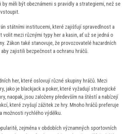
 by měli být obeznámeni s pravidly a strategiemi, než se
vstoupit.
n státními institucemi, které zajišťují spravedlnost a
 volit mezi různými typy her a kasin, ať už se jedná o
y. Zákon také stanovuje, že provozovatelé hazardních
 aby zajistili bezpečnost a ochranu hráčů.
ních her, které oslovují různé skupiny hráčů. Mezi
hry, jako je blackjack a poker, které vyžadují strategické
y, naopak, jsou založeny především na štěstí a nabízejí
cí, které zvyšují zážitek ze hry. Mnoho hráčů preferuje
 a možnosti rychlého výdělku.
popularitě, zejména v obdobích významných sportovních