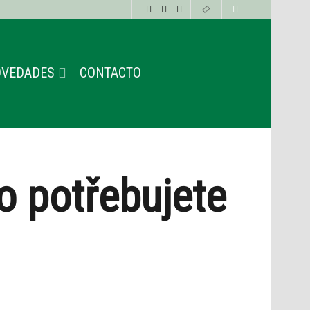
VEDADES
CONTACTO
o potřebujete