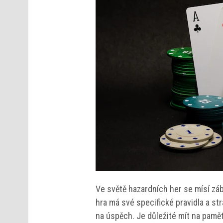
Ve světě hazardních her se mísí záb
hra má své specifické pravidla a st
na úspěch. Je důležité mít na pamět