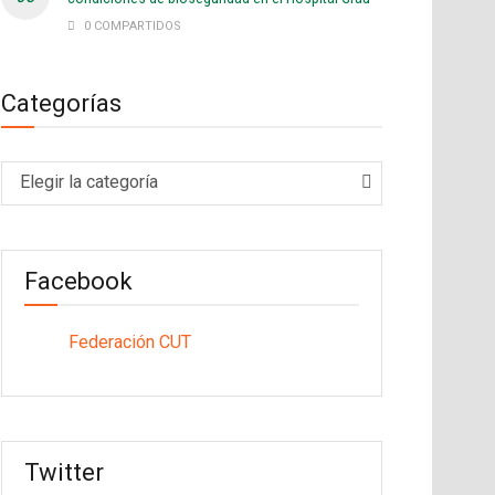
0 COMPARTIDOS
Categorías
Categorías
Elegir la categoría
Facebook
Federación CUT
Twitter