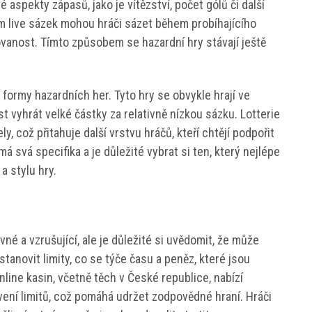
 aspekty zápasů, jako je vítězství, počet gólů či další
m live sázek mohou hráči sázet během probíhajícího
ovanost. Tímto způsobem se hazardní hry stávají ještě
í formy hazardních her. Tyto hry se obvykle hrají ve
t vyhrát velké částky za relativně nízkou sázku. Lotterie
ly, což přitahuje další vrstvu hráčů, kteří chtějí podpořit
á svá specifika a je důležité vybrat si ten, který nejlépe
a stylu hry.
né a vzrušující, ale je důležité si uvědomit, že může
 stanovit limity, co se týče času a peněz, které jsou
line kasin, včetně těch v České republice, nabízí
vení limitů, což pomáhá udržet zodpovědné hraní. Hráči