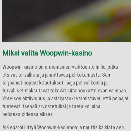
Miksi valita Woopwin-kasino
Woopwin-kasino on erinomainen vaihtoehto niille, jotka
etsivät turvallista ja jännittävää pelikokemusta. Sen
tarjoamat nopeat kotiutukset, laaja pelivalikoima ja
turvalliset maksutavat tekevät siitä houkuttelevan valinnan.
Yhteisön aktiivisuus ja asiakastuki varmistavat, että pelaajat
tuntevat itsensä arvostetuiksi ja tuetuiksi aina
pelisessioidensa aikana.
Älä epäröi liittyä Woopwin-kasinoon ja nauttia kaikista sen