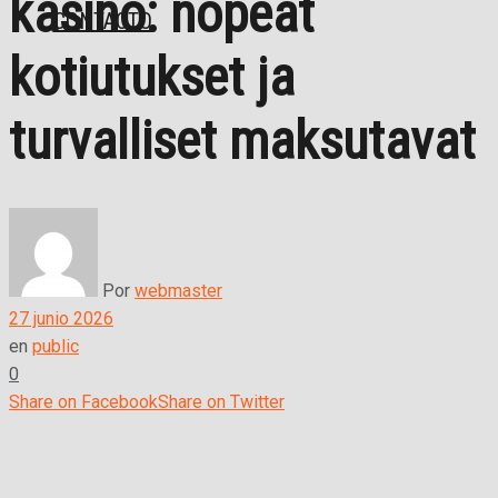
kasino: nopeat
CONTACTO
kotiutukset ja
turvalliset maksutavat
Por
webmaster
27 junio 2026
en
public
0
Share on Facebook
Share on Twitter