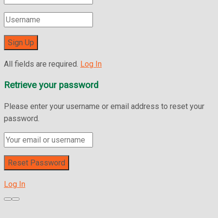
All fields are required.
Log In
Retrieve your password
Please enter your username or email address to reset your
password.
Log In