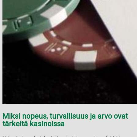
Miksi nopeus, turvallisuus ja arvo ovat
tärkeitä kasinoissa