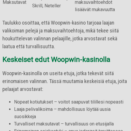
Maksutavat
maksuvaihtoehdot
Skrill, Neteller
lisäävät mukavuutta
Taulukko osoittaa, että Woopwin-kasino tarjoaa laajan
valikoiman pelejä ja maksuvaihtoehtoja, mikä tekee siitä
houkuttelevan valinnan pelaajille, jotka arvostavat sekä
laatua että turvallisuutta.
Keskeiset edut Woopwin-kasinolla
Woopwin-kasinolla on useita etuja, jotka tekevät siitä
erinomaisen valinnan. Tässä muutamia keskeisiä etuja, joita
pelaajat arvostavat:
Nopeat kotiutukset – voitot saapuvat tilillesi nopeasti
Laaja pelivalikoima – mahdollisuus löytää uusia
suosikkeja
Turvalliset maksutavat – turvallisuus on etusijalla