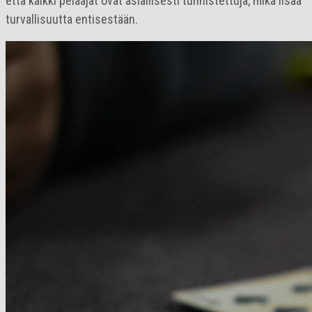
että kaikki pelaajat ovat asiallisesti tunnistettuja, mikä lisää
turvallisuutta entisestään.