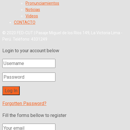
Pronunciamientos
Noticias
Videos
CONTACTO
© 2020 FED-CUT | Pasaje Miguel de los Ríos 149, La Victoria Lima -
Perú. Teléfono: 4331249
Login to your account below
Forgotten Password?
Fill the forms bellow to register