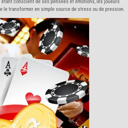
n étant conscient de ses pensées et émotions, les joueurs
 de le transformer en simple source de stress ou de pression.