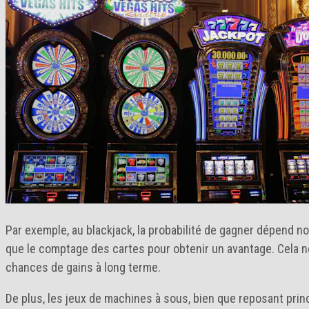
Par exemple, au blackjack, la probabilité de gagner dépend n
que le comptage des cartes pour obtenir un avantage. Cela 
chances de gains à long terme.
De plus, les jeux de machines à sous, bien que reposant prin