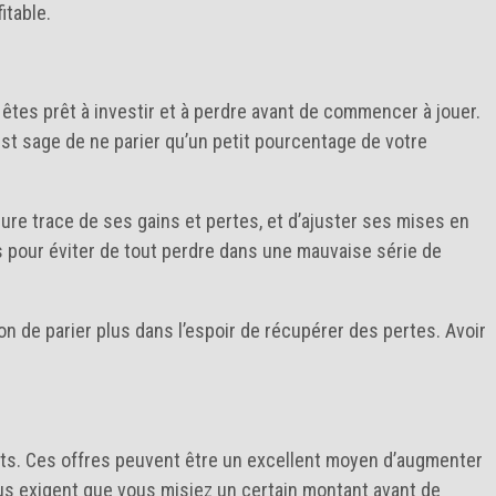
itable.
 êtes prêt à investir et à perdre avant de commencer à jouer.
 est sage de ne parier qu’un petit pourcentage de votre
ure trace de ses gains et pertes, et d’ajuster ses mises en
s pour éviter de tout perdre dans une mauvaise série de
ation de parier plus dans l’espoir de récupérer des pertes. Avoir
ants. Ces offres peuvent être un excellent moyen d’augmenter
nus exigent que vous misiez un certain montant avant de