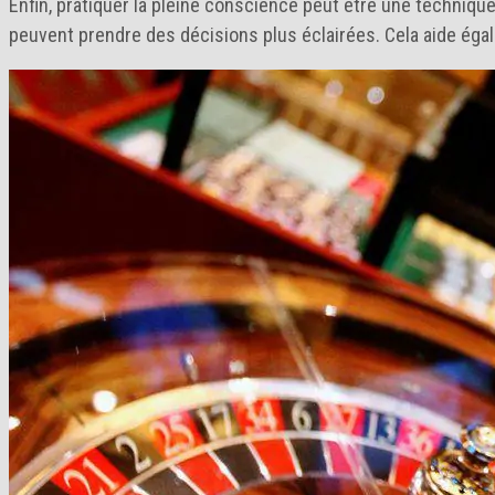
Enfin, pratiquer la pleine conscience peut être une techniq
peuvent prendre des décisions plus éclairées. Cela aide égale