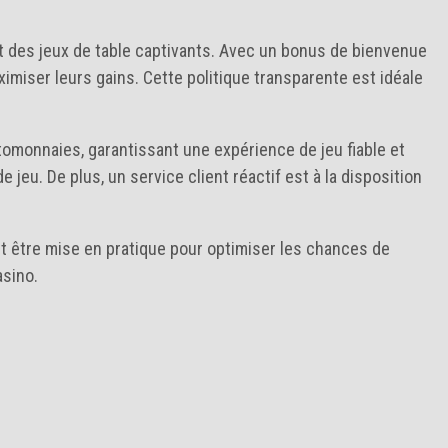
 et des jeux de table captivants. Avec un bonus de bienvenue
ximiser leurs gains. Cette politique transparente est idéale
omonnaies, garantissant une expérience de jeu fiable et
 jeu. De plus, un service client réactif est à la disposition
t être mise en pratique pour optimiser les chances de
asino.