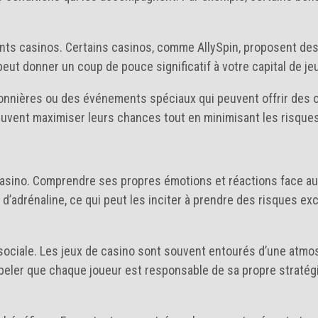
rents casinos. Certains casinos, comme AllySpin, proposent d
 peut donner un coup de pouce significatif à votre capital de 
isonnières ou des événements spéciaux qui peuvent offrir des
peuvent maximiser leurs chances tout en minimisant les risques
asino. Comprendre ses propres émotions et réactions face aux
adrénaline, ce qui peut les inciter à prendre des risques ex
sociale. Les jeux de casino sont souvent entourés d’une atmo
appeler que chaque joueur est responsable de sa propre stratégi