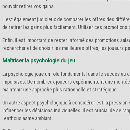
pouvoir retirer vos gains.
Il est également judicieux de comparer les offres des diffé
de retirer les gains plus facilement. Utiliser ces promotions
Enfin, il est important de rester informé des promotions sa
rechercher et de choisir les meilleures offres, les joueurs 
Maîtriser la psychologie du jeu
La psychologie joue un rôle fondamental dans le succès au c
impulsives. De nombreux joueurs expérimentent une montée d’
maintenir une approche plus rationnelle et stratégique.
Un autre aspect psychologique à considérer est la pression 
influencer les décisions individuelles. Il est crucial de se r
l’enthousiasme ambiant.