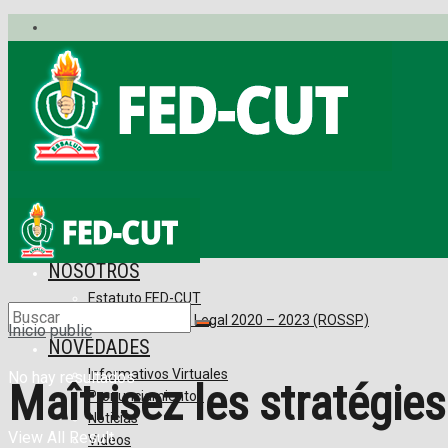
No hay resultados
View All Result
INICIO
NOSOTROS
Estatuto FED-CUT
Reconocimiento Legal 2020 – 2023 (ROSSP)
Inicio
public
NOVEDADES
Informativos Virtuales
No hay resultados
Maîtrisez les stratégie
Pronunciamientos
Noticias
View All Result
Videos