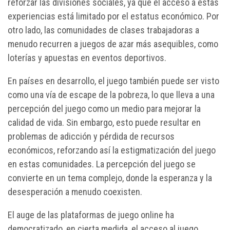
reforzar las divisiones sociales, ya que el acceso a estas
experiencias está limitado por el estatus económico. Por
otro lado, las comunidades de clases trabajadoras a
menudo recurren a juegos de azar más asequibles, como
loterías y apuestas en eventos deportivos.
En países en desarrollo, el juego también puede ser visto
como una vía de escape de la pobreza, lo que lleva a una
percepción del juego como un medio para mejorar la
calidad de vida. Sin embargo, esto puede resultar en
problemas de adicción y pérdida de recursos
económicos, reforzando así la estigmatización del juego
en estas comunidades. La percepción del juego se
convierte en un tema complejo, donde la esperanza y la
desesperación a menudo coexisten.
El auge de las plataformas de juego online ha
democratizado, en cierta medida, el acceso al juego,