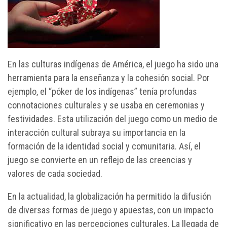
En las culturas indígenas de América, el juego ha sido una
herramienta para la enseñanza y la cohesión social. Por
ejemplo, el “póker de los indígenas” tenía profundas
connotaciones culturales y se usaba en ceremonias y
festividades. Esta utilización del juego como un medio de
interacción cultural subraya su importancia en la
formación de la identidad social y comunitaria. Así, el
juego se convierte en un reflejo de las creencias y
valores de cada sociedad.
En la actualidad, la globalización ha permitido la difusión
de diversas formas de juego y apuestas, con un impacto
significativo en las percepciones culturales. La llegada de