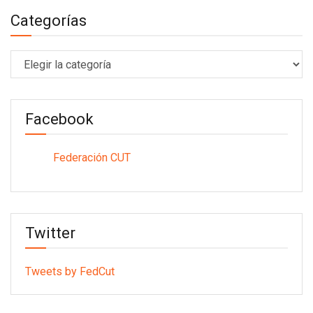
Categorías
Categorías
Facebook
Federación CUT
Twitter
Tweets by FedCut