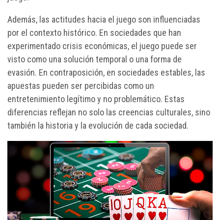
Además, las actitudes hacia el juego son influenciadas
por el contexto histórico. En sociedades que han
experimentado crisis económicas, el juego puede ser
visto como una solución temporal o una forma de
evasión. En contraposición, en sociedades estables, las
apuestas pueden ser percibidas como un
entretenimiento legítimo y no problemático. Estas
diferencias reflejan no solo las creencias culturales, sino
también la historia y la evolución de cada sociedad.