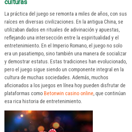
culturas
La práctica del juego se remonta a miles de años, con sus
raíces en diversas civilizaciones. En la antigua China, se
utilizaban dados en rituales de adivinación y apuestas,
reflejando una intersección entre la espiritualidad y el
entretenimiento. En el Imperio Romano, el juego no solo
era un pasatiempo, sino también una manera de socializar
y demostrar estatus. Estas tradiciones han evolucionado,
pero el juego sigue siendo un componente integral en la
cultura de muchas sociedades. Además, muchos
aficionados a los juegos en línea hoy pueden disfrutar de
plataformas como
Betonwin casino online
, que continúan
esa rica historia de entretenimiento.