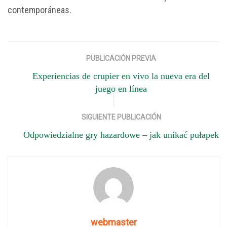
contemporáneas.
PUBLICACIÓN PREVIA
Experiencias de crupier en vivo la nueva era del
juego en línea
SIGUIENTE PUBLICACIÓN
Odpowiedzialne gry hazardowe – jak unikać pułapek
webmaster