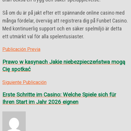
Så om du är på jakt efter ett spännande online casino med
många fördelar, överväg att registrera dig på Funbet Casino.
Med kontinuerlig support och en säker spelmiljö är detta
ett utmärkt val för alla spelentusiaster.
Publicación Previa
Prawo w kasynach Jakie niebezpieczeństwa mogą
Cię spotkać
Siguiente Publicación
Erste Schritte im Casino: Welche Spiele sich für
Ihren Start im Jahr 2026 eignen