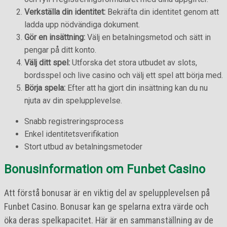
Verkställa din identitet:
Bekräfta din identitet genom att
ladda upp nödvändiga dokument.
Gör en insättning:
Välj en betalningsmetod och sätt in
pengar på ditt konto.
Välj ditt spel:
Utforska det stora utbudet av slots,
bordsspel och live casino och välj ett spel att börja med.
Börja spela:
Efter att ha gjort din insättning kan du nu
njuta av din spelupplevelse.
Snabb registreringsprocess
Enkel identitetsverifikation
Stort utbud av betalningsmetoder
Bonusinformation om Funbet Casino
Att förstå bonusar är en viktig del av spelupplevelsen på
Funbet Casino. Bonusar kan ge spelarna extra värde och
öka deras spelkapacitet. Här är en sammanställning av de