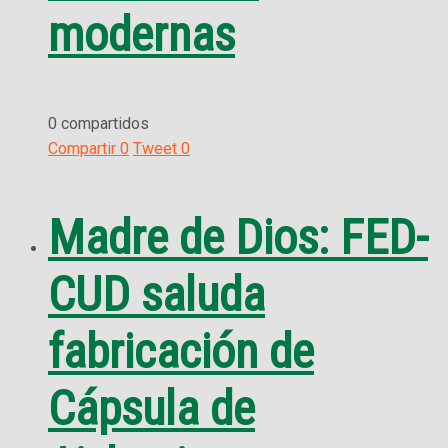
modernas
0 compartidos
Compartir
0
Tweet
0
Madre de Dios: FED-
CUD saluda
fabricación de
Cápsula de