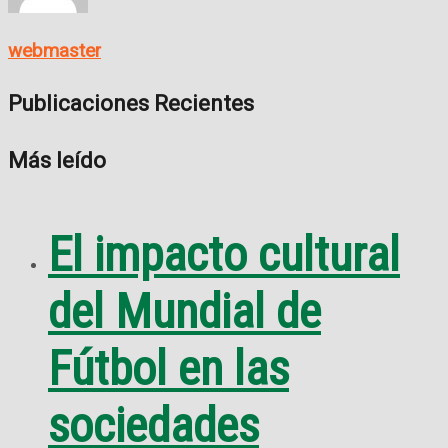
webmaster
Publicaciones Recientes
Más leído
El impacto cultural
del Mundial de
Fútbol en las
sociedades