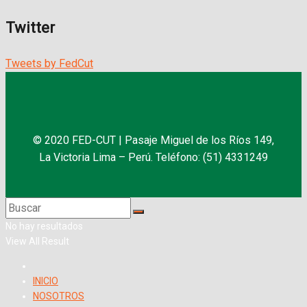
Twitter
Tweets by FedCut
© 2020 FED-CUT | Pasaje Miguel de los Ríos 149,
La Victoria Lima – Perú. Teléfono: (51) 4331249
No hay resultados
View All Result
INICIO
NOSOTROS