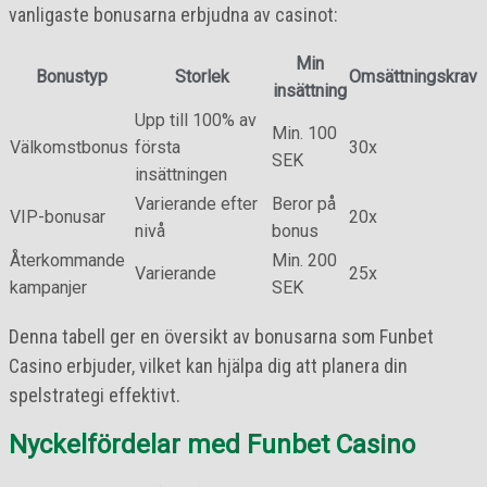
vanligaste bonusarna erbjudna av casinot:
Min
Bonustyp
Storlek
Omsättningskrav
insättning
Upp till 100% av
Min. 100
Välkomstbonus
första
30x
SEK
insättningen
Varierande efter
Beror på
VIP-bonusar
20x
nivå
bonus
Återkommande
Min. 200
Varierande
25x
kampanjer
SEK
Denna tabell ger en översikt av bonusarna som Funbet
Casino erbjuder, vilket kan hjälpa dig att planera din
spelstrategi effektivt.
Nyckelfördelar med Funbet Casino