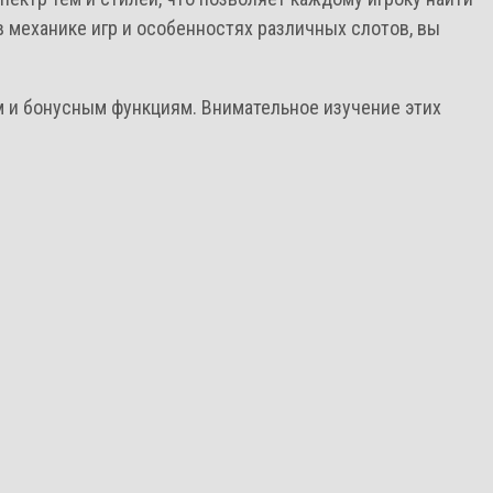
 механике игр и особенностях различных слотов, вы
ам и бонусным функциям. Внимательное изучение этих