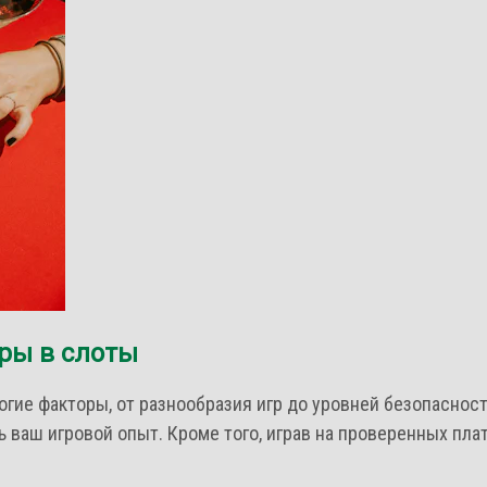
гры в слоты
огие факторы, от разнообразия игр до уровней безопасно
ь ваш игровой опыт. Кроме того, играв на проверенных пл