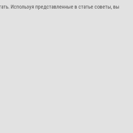
тать. Используя представленные в статье советы, вы