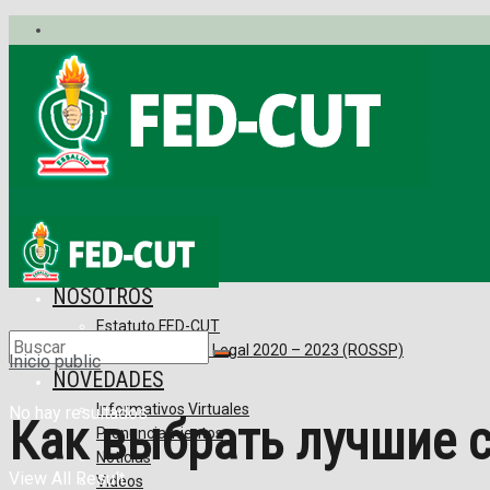
No hay resultados
View All Result
INICIO
NOSOTROS
Estatuto FED-CUT
Reconocimiento Legal 2020 – 2023 (ROSSP)
Inicio
public
NOVEDADES
Informativos Virtuales
No hay resultados
Как выбрать лучшие с
Pronunciamientos
Noticias
View All Result
Videos