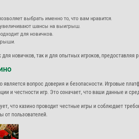
озволяет выбрать именно то, что вам нравится.
 увеличивают шансы на выигрыш.
одходит для новичков.
грыши.
для новичков, так и для опытных игроков, предоставляя 
ино
 является вопрос доверия и безопасности. Игровые платфо
и и честности игр. Это означает, что ваши данные и сред
ет, что казино проводит честные игры и соблюдает требова
ы от пользователей.