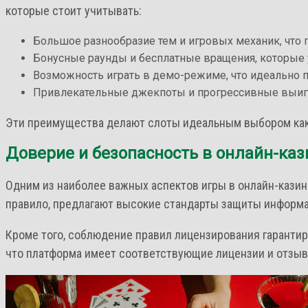
которые стоит учитывать:
Большое разнообразие тем и игровых механик, что п
Бонусные раунды и бесплатные вращения, которые
Возможность играть в демо-режиме, что идеально п
Привлекательные джекпоты и прогрессивные выи
Эти преимущества делают слоты идеальным выбором как 
Доверие и безопасность в онлайн-каз
Одним из наиболее важных аспектов игры в онлайн-казино
правило, предлагают высокие стандарты защиты информаци
Кроме того, соблюдение правил лицензирования гарантиру
что платформа имеет соответствующие лицензии и отзыв