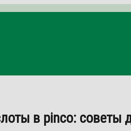
лоты в pinco: советы 