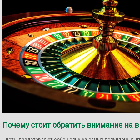
Почему стоит обратить внимание на в
Слоты представляют собой одни из самых популярных игр 