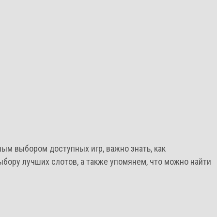
ным выбором доступных игр, важно знать, как
ыбору лучших слотов, а также упомянем, что можно найти