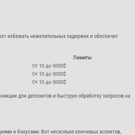
ожет избежать нежелательных задержек и обеспечит
Лимиты
От 10 до 5000$
От 10 до 5000$
От 10 до 5000$
нзакции для депозитов и быструю обработку запросов на
ями и бонусами. Вот несколько ключевых аспектов,