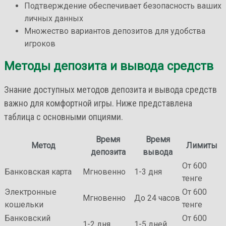
Подтверждение обеспечивает безопасность ваших
личных данных
Множество вариантов депозитов для удобства
игроков
Методы депозита и вывода средств
Знание доступных методов депозита и вывода средств
важно для комфортной игры. Ниже представлена
таблица с основными опциями.
Время
Время
Метод
Лимиты
депозита
вывода
От 600
Банковская карта
Мгновенно
1-3 дня
тенге
Электронные
От 600
Мгновенно
До 24 часов
кошельки
тенге
Банковский
От 600
1-2 дня
1-5 дней