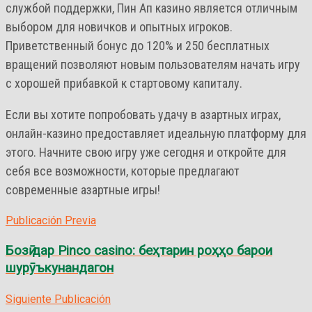
службой поддержки, Пин Ап казино является отличным
выбором для новичков и опытных игроков.
Приветственный бонус до 120% и 250 бесплатных
вращений позволяют новым пользователям начать игру
с хорошей прибавкой к стартовому капиталу.
Если вы хотите попробовать удачу в азартных играх,
онлайн-казино предоставляет идеальную платформу для
этого. Начните свою игру уже сегодня и откройте для
себя все возможности, которые предлагают
современные азартные игры!
Publicación Previa
Бозӣ дар Pinco casino: беҳтарин роҳҳо барои
шурӯъкунандагон
Siguiente Publicación