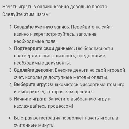
Начать играть в онлайн-казино довольно просто.
Следуйте этим шагам:
Создайте учетную запись:
Перейдите на сайт
казино и зарегистрируйтесь, заполнив
необходимые поля.
Подтвердите свои данные:
Для безопасности
подтвердите свою личность, предоставив
необходимые документы.
Сделайте депозит:
Внесите деньги на свой игровой
счет, используя доступные методы оплаты.
Выберите игру:
Ознакомьтесь с ассортиментом игр
и выберите ту, которая вам нравится.
Начните играть:
Запустите выбранную игру и
наслаждайтесь процессом!
Быстрая регистрация позволяет начать играть в
считанные минуты