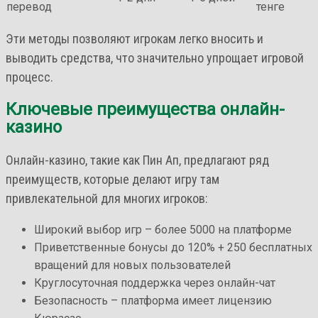
перевод
тенге
Эти методы позволяют игрокам легко вносить и
выводить средства, что значительно упрощает игровой
процесс.
Ключевые преимущества онлайн-
казино
Онлайн-казино, такие как Пин Ап, предлагают ряд
преимуществ, которые делают игру там
привлекательной для многих игроков:
Широкий выбор игр – более 5000 на платформе
Приветственные бонусы до 120% + 250 бесплатных
вращений для новых пользователей
Круглосуточная поддержка через онлайн-чат
Безопасность – платформа имеет лицензию