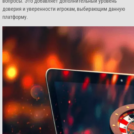
вопросы. Это добавляет дополнительный уровень
доверия и уверенности игрокам, выбирающим данную
платформу.