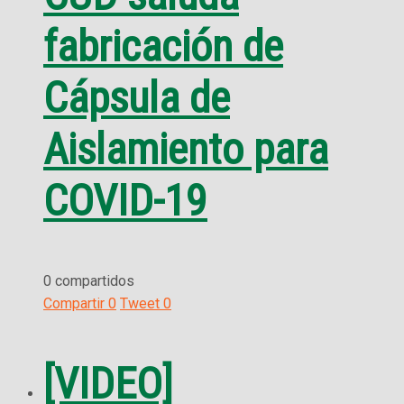
fabricación de
Cápsula de
Aislamiento para
COVID-19
0 compartidos
Compartir
0
Tweet
0
[VIDEO]