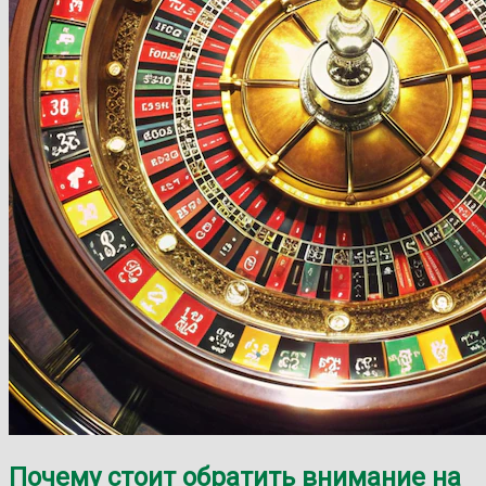
Почему стоит обратить внимание на