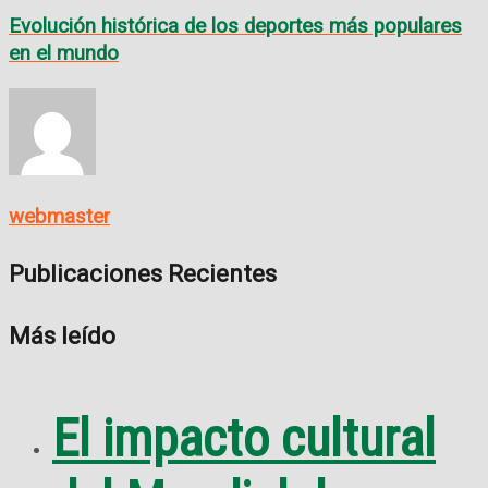
Evolución histórica de los deportes más populares
en el mundo
webmaster
Publicaciones Recientes
Más leído
El impacto cultural