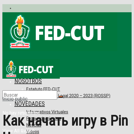
No hay resultados
View All Result
INICIO
NOSOTROS
Estatuto FED-CUT
Reconocimiento Legal 2020 – 2023 (ROSSP)
Inicio
public
NOVEDADES
Informativos Virtuales
No hay resultados
Как начать игру в Pin
Pronunciamientos
Noticias
View All Result
Videos