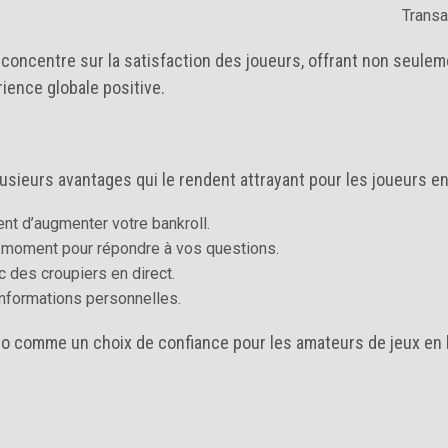
Transa
oncentre sur la satisfaction des joueurs, offrant non seuleme
ience globale positive.
usieurs avantages qui le rendent attrayant pour les joueurs en
nt d’augmenter votre bankroll.
t moment pour répondre à vos questions.
des croupiers en direct.
nformations personnelles.
o comme un choix de confiance pour les amateurs de jeux en li