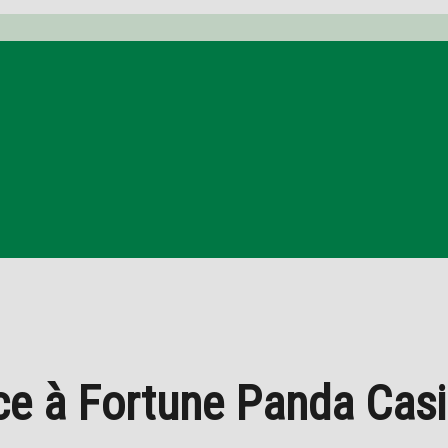
e à Fortune Panda Casin