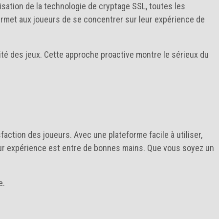
lisation de la technologie de cryptage SSL, toutes les
ermet aux joueurs de se concentrer sur leur expérience de
té des jeux. Cette approche proactive montre le sérieux du
action des joueurs. Avec une plateforme facile à utiliser,
leur expérience est entre de bonnes mains. Que vous soyez un
e.