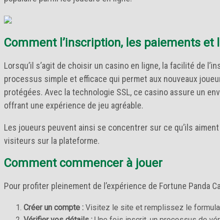
Comment l’inscription, les paiements et le
Lorsqu’il s’agit de choisir un casino en ligne, la facilité de 
processus simple et efficace qui permet aux nouveaux joueu
protégées. Avec la technologie SSL, ce casino assure un envi
offrant une expérience de jeu agréable.
Les joueurs peuvent ainsi se concentrer sur ce qu’ils aiment 
visiteurs sur la plateforme.
Comment commencer à jouer
Pour profiter pleinement de l’expérience de Fortune Panda C
Créer un compte :
Visitez le site et remplissez le formula
Vérifier vos détails :
Une fois inscrit, un processus de véri