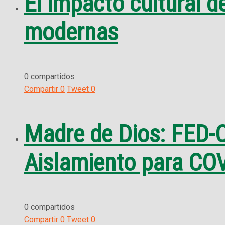
El impacto cultural d
modernas
0 compartidos
Compartir
0
Tweet
0
Madre de Dios: FED-C
Aislamiento para CO
0 compartidos
Compartir
0
Tweet
0