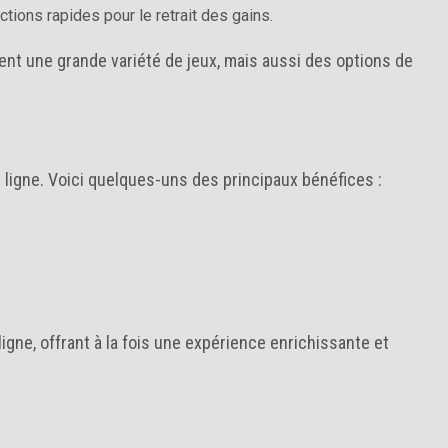
ctions rapides pour le retrait des gains.
nt une grande variété de jeux, mais aussi des options de
 ligne. Voici quelques-uns des principaux bénéfices :
gne, offrant à la fois une expérience enrichissante et