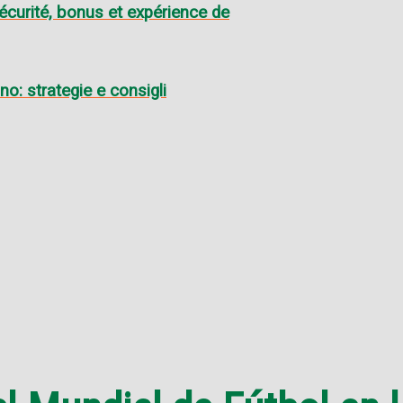
écurité, bonus et expérience de
o: strategie e consigli