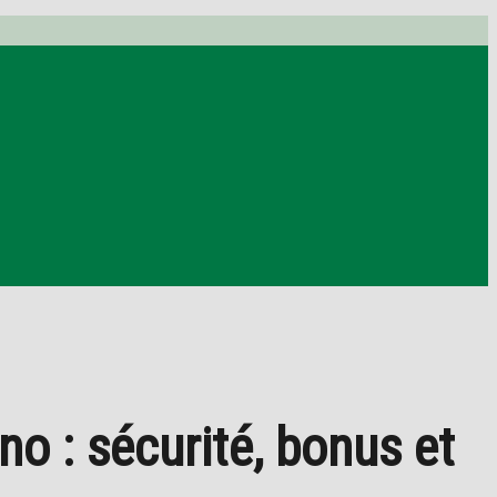
o : sécurité, bonus et