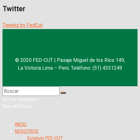
Twitter
Tweets by FedCut
© 2020 FED-CUT | Pasaje Miguel de los Ríos 149,
La Victoria Lima – Perú. Teléfono: (51) 4331249
No hay resultados
View All Result
INICIO
NOSOTROS
Estatuto FED-CUT