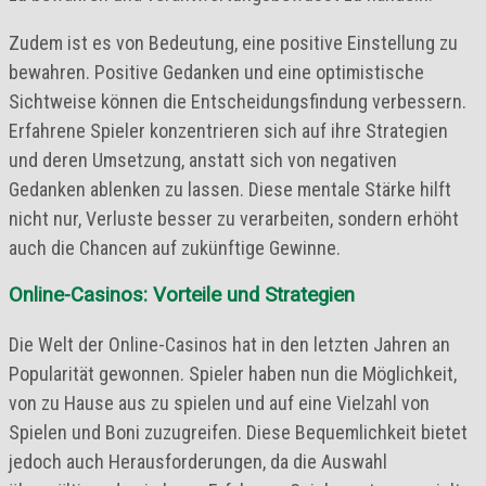
Zudem ist es von Bedeutung, eine positive Einstellung zu
bewahren. Positive Gedanken und eine optimistische
Sichtweise können die Entscheidungsfindung verbessern.
Erfahrene Spieler konzentrieren sich auf ihre Strategien
und deren Umsetzung, anstatt sich von negativen
Gedanken ablenken zu lassen. Diese mentale Stärke hilft
nicht nur, Verluste besser zu verarbeiten, sondern erhöht
auch die Chancen auf zukünftige Gewinne.
Online-Casinos: Vorteile und Strategien
Die Welt der Online-Casinos hat in den letzten Jahren an
Popularität gewonnen. Spieler haben nun die Möglichkeit,
von zu Hause aus zu spielen und auf eine Vielzahl von
Spielen und Boni zuzugreifen. Diese Bequemlichkeit bietet
jedoch auch Herausforderungen, da die Auswahl