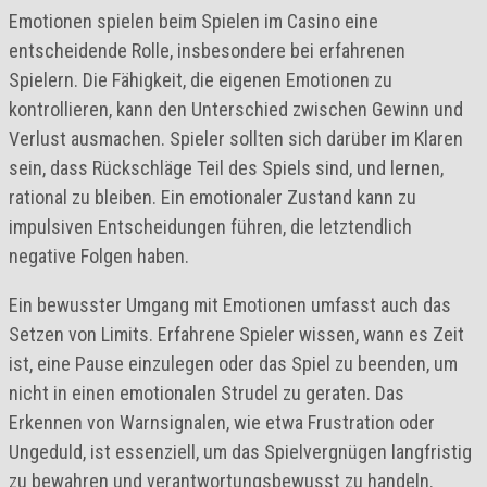
Emotionen spielen beim Spielen im Casino eine
entscheidende Rolle, insbesondere bei erfahrenen
Spielern. Die Fähigkeit, die eigenen Emotionen zu
kontrollieren, kann den Unterschied zwischen Gewinn und
Verlust ausmachen. Spieler sollten sich darüber im Klaren
sein, dass Rückschläge Teil des Spiels sind, und lernen,
rational zu bleiben. Ein emotionaler Zustand kann zu
impulsiven Entscheidungen führen, die letztendlich
negative Folgen haben.
Ein bewusster Umgang mit Emotionen umfasst auch das
Setzen von Limits. Erfahrene Spieler wissen, wann es Zeit
ist, eine Pause einzulegen oder das Spiel zu beenden, um
nicht in einen emotionalen Strudel zu geraten. Das
Erkennen von Warnsignalen, wie etwa Frustration oder
Ungeduld, ist essenziell, um das Spielvergnügen langfristig
zu bewahren und verantwortungsbewusst zu handeln.