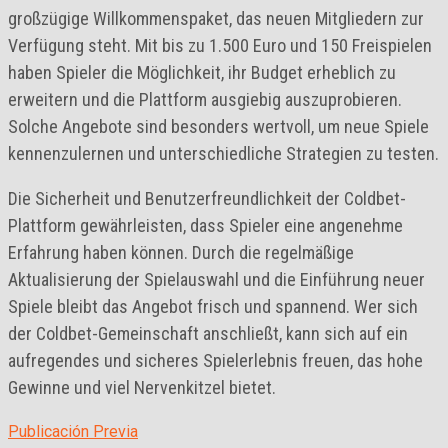
großzügige Willkommenspaket, das neuen Mitgliedern zur
Verfügung steht. Mit bis zu 1.500 Euro und 150 Freispielen
haben Spieler die Möglichkeit, ihr Budget erheblich zu
erweitern und die Plattform ausgiebig auszuprobieren.
Solche Angebote sind besonders wertvoll, um neue Spiele
kennenzulernen und unterschiedliche Strategien zu testen.
Die Sicherheit und Benutzerfreundlichkeit der Coldbet-
Plattform gewährleisten, dass Spieler eine angenehme
Erfahrung haben können. Durch die regelmäßige
Aktualisierung der Spielauswahl und die Einführung neuer
Spiele bleibt das Angebot frisch und spannend. Wer sich
der Coldbet-Gemeinschaft anschließt, kann sich auf ein
aufregendes und sicheres Spielerlebnis freuen, das hohe
Gewinne und viel Nervenkitzel bietet.
Publicación Previa