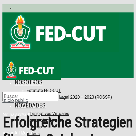
No hay resultados
View All Result
INICIO
NOSOTROS
Estatuto FED-CUT
Reconocimiento Legal 2020 – 2023 (ROSSP)
Inicio
public
NOVEDADES
Informativos Virtuales
No hay resultados
Erfolgreiche Strategien
Pronunciamientos
Noticias
View All Result
Videos