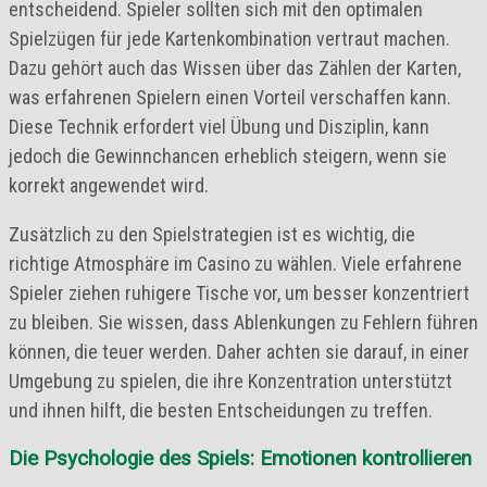
entscheidend. Spieler sollten sich mit den optimalen
Spielzügen für jede Kartenkombination vertraut machen.
Dazu gehört auch das Wissen über das Zählen der Karten,
was erfahrenen Spielern einen Vorteil verschaffen kann.
Diese Technik erfordert viel Übung und Disziplin, kann
jedoch die Gewinnchancen erheblich steigern, wenn sie
korrekt angewendet wird.
Zusätzlich zu den Spielstrategien ist es wichtig, die
richtige Atmosphäre im Casino zu wählen. Viele erfahrene
Spieler ziehen ruhigere Tische vor, um besser konzentriert
zu bleiben. Sie wissen, dass Ablenkungen zu Fehlern führen
können, die teuer werden. Daher achten sie darauf, in einer
Umgebung zu spielen, die ihre Konzentration unterstützt
und ihnen hilft, die besten Entscheidungen zu treffen.
Die Psychologie des Spiels: Emotionen kontrollieren