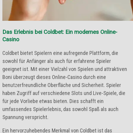
Das Erlebnis bei Coldbet: Ein modernes Online-
Casino
Coldbet bietet Spielern eine aufregende Plattform, die
sowohl für Anfänger als auch für erfahrene Spieler
geeignet ist. Mit einer Vielzahl von Spielen und attraktiven
Boni überzeugt dieses Online-Casino durch eine
benutzerfreundliche Oberfläche und Sicherheit. Spieler
haben Zugriff auf verschiedene Slots und Live-Spiele, die
für jede Vorliebe etwas bieten. Dies schafft ein
umfassendes Spielerlebnis, das sowohl Spaß als auch
Spannung verspricht.
Ein hervorzuhebendes Merkmal von Coldbet ist das