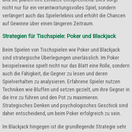
nicht nur für ein verantwortungsvolles Spiel, sondern
verlängert auch das Spielerlebnis und erhöht die Chancen
auf Gewinne über einen längeren Zeitraum.
Strategien für Tischspiele: Poker und Blackjack
Beim Spielen von Tischspielen wie Poker und Blackjack
sind strategische Überlegungen unerlässlich. Im Poker
beispielsweise spielt nicht nur das Blatt eine Rolle, sondern
auch die Fähigkeit, die Gegner zu lesen und deren
Spielverhalten zu analysieren. Erfahrene Spieler nutzen
Techniken wie Bluffen und setzen gezielt, um ihre Gegner in
die Irre zu führen und den Pot zu maximieren.
Strategisches Denken und psychologisches Geschick sind
daher entscheidend, um beim Poker erfolgreich zu sein.
Im Blackjack hingegen ist die grundlegende Strategie sehr