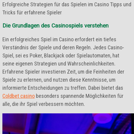
Erfolgreiche Strategien für das Spielen im Casino Tipps und
Tricks für erfahrene Spieler
Die Grundlagen des Casinospiels verstehen
Ein erfolgreiches Spiel im Casino erfordert ein tiefes
Verständnis der Spiele und deren Regeln. Jedes Casino-
Spiel, sei es Poker, Blackjack oder Spielautomaten, hat
seine eigenen Strategien und Wahrscheinlichkeiten.
Erfahrene Spieler investieren Zeit, um die Feinheiten der
Spiele zu erlernen, und nutzen diese Kenntnisse, um
informierte Entscheidungen zu treffen. Dabei bietet das
Coldbet casino
besonders spannende Möglichkeiten für
alle, die ihr Spiel verbessern möchten.