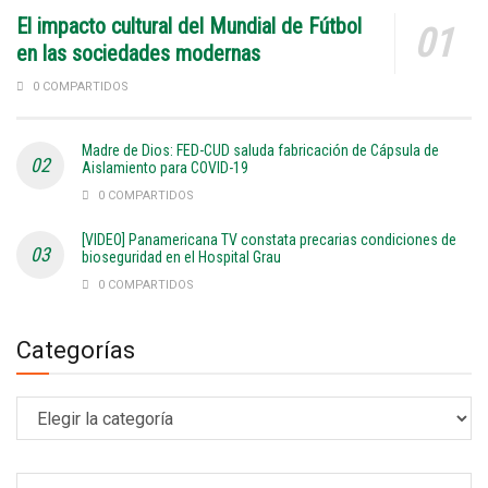
El impacto cultural del Mundial de Fútbol
en las sociedades modernas
0 COMPARTIDOS
Madre de Dios: FED-CUD saluda fabricación de Cápsula de
Aislamiento para COVID-19
0 COMPARTIDOS
[VIDEO] Panamericana TV constata precarias condiciones de
bioseguridad en el Hospital Grau
0 COMPARTIDOS
Categorías
Categorías