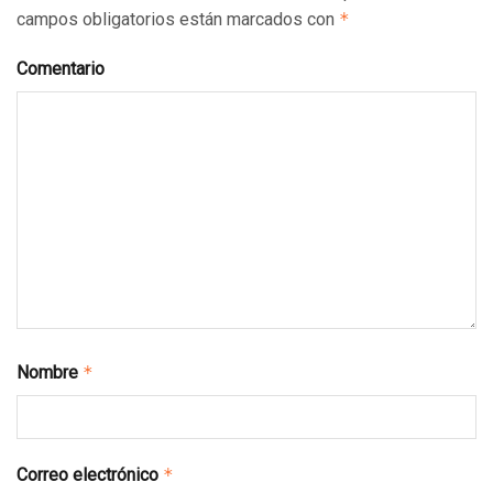
campos obligatorios están marcados con
*
Comentario
Nombre
*
Correo electrónico
*