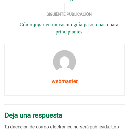
SIGUIENTE PUBLICACIÓN
Cómo jugar en un casino guía paso a paso para
principiantes
webmaster
Deja una respuesta
Tu dirección de correo electrónico no será publicada.
Los