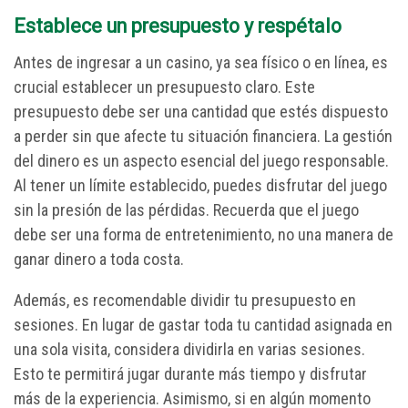
Establece un presupuesto y respétalo
Antes de ingresar a un casino, ya sea físico o en línea, es
crucial establecer un presupuesto claro. Este
presupuesto debe ser una cantidad que estés dispuesto
a perder sin que afecte tu situación financiera. La gestión
del dinero es un aspecto esencial del juego responsable.
Al tener un límite establecido, puedes disfrutar del juego
sin la presión de las pérdidas. Recuerda que el juego
debe ser una forma de entretenimiento, no una manera de
ganar dinero a toda costa.
Además, es recomendable dividir tu presupuesto en
sesiones. En lugar de gastar toda tu cantidad asignada en
una sola visita, considera dividirla en varias sesiones.
Esto te permitirá jugar durante más tiempo y disfrutar
más de la experiencia. Asimismo, si en algún momento