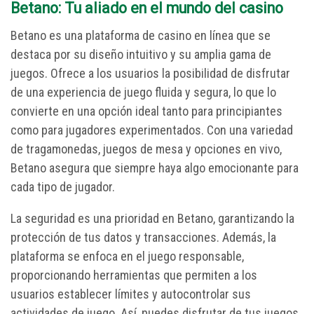
Betano: Tu aliado en el mundo del casino
Betano es una plataforma de casino en línea que se
destaca por su diseño intuitivo y su amplia gama de
juegos. Ofrece a los usuarios la posibilidad de disfrutar
de una experiencia de juego fluida y segura, lo que lo
convierte en una opción ideal tanto para principiantes
como para jugadores experimentados. Con una variedad
de tragamonedas, juegos de mesa y opciones en vivo,
Betano asegura que siempre haya algo emocionante para
cada tipo de jugador.
La seguridad es una prioridad en Betano, garantizando la
protección de tus datos y transacciones. Además, la
plataforma se enfoca en el juego responsable,
proporcionando herramientas que permiten a los
usuarios establecer límites y autocontrolar sus
actividades de juego. Así, puedes disfrutar de tus juegos