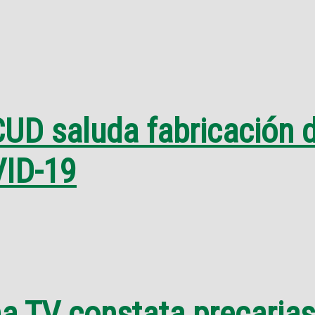
UD saluda fabricación 
VID-19
 TV constata precarias