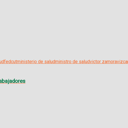
ud
fedcut
ministerio de salud
ministro de salud
victor zamora
vizca
rabajadores