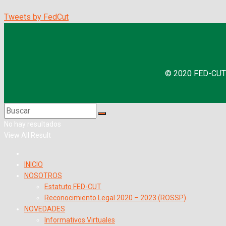
Tweets by FedCut
© 2020 FED-CUT |
No hay resultados
View All Result
INICIO
NOSOTROS
Estatuto FED-CUT
Reconocimiento Legal 2020 – 2023 (ROSSP)
NOVEDADES
Informativos Virtuales