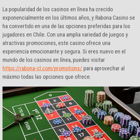
La popularidad de los casinos en línea ha crecido
exponencialmente en los últimos años, y Rabona Casino se
ha convertido en una de las opciones preferidas para los
jugadores en Chile. Con una amplia variedad de juegos y
atractivas promociones, este casino ofrece una
experiencia emocionante y segura. Si eres nuevo en el
mundo de los casinos en línea, puedes visitar
https://rabona-cl.com/promotions/
para aprovechar al
máximo todas las opciones que ofrece.