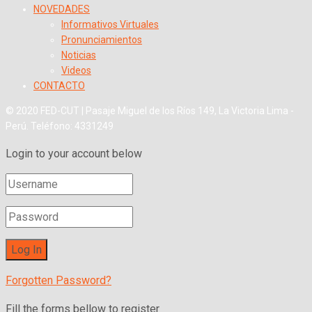
NOVEDADES
Informativos Virtuales
Pronunciamientos
Noticias
Videos
CONTACTO
© 2020 FED-CUT | Pasaje Miguel de los Ríos 149, La Victoria Lima -
Perú. Teléfono: 4331249
Login to your account below
Forgotten Password?
Fill the forms bellow to register