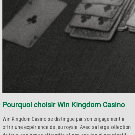
Pourquoi choisir Win Kingdom Casino
Win Kingdom Casino se distingue par son engagement à
offrir une expérience de jeu royale. Avec sa large sélection