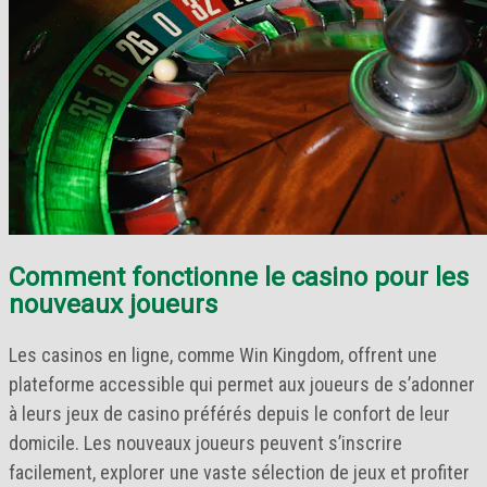
Comment fonctionne le casino pour les
nouveaux joueurs
Les casinos en ligne, comme Win Kingdom, offrent une
plateforme accessible qui permet aux joueurs de s’adonner
à leurs jeux de casino préférés depuis le confort de leur
domicile. Les nouveaux joueurs peuvent s’inscrire
facilement, explorer une vaste sélection de jeux et profiter