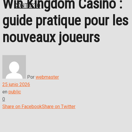
Win Kingdom Casino :
CONTACTO
guide pratique pour les
nouveaux joueurs
Por
webmaster
25 junio 2026
en
public
0
Share on Facebook
Share on Twitter