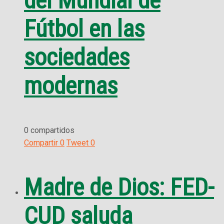
del Mundial de
Fútbol en las
sociedades
modernas
0 compartidos
Compartir
0
Tweet
0
Madre de Dios: FED-
CUD saluda