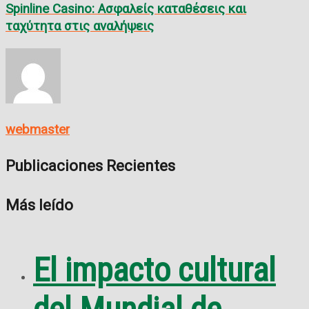
Spinline Casino: Ασφαλείς καταθέσεις και
ταχύτητα στις αναλήψεις
webmaster
Publicaciones Recientes
Más leído
El impacto cultural