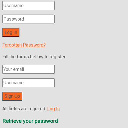
Forgotten Password?
Fill the forms bellow to register
All fields are required.
Log In
Retrieve your password