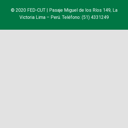
© 2020 FED-CUT | Pasaje Miguel de los Ríos 149, La
Victoria Lima – Perú. Teléfono: (51) 4331249