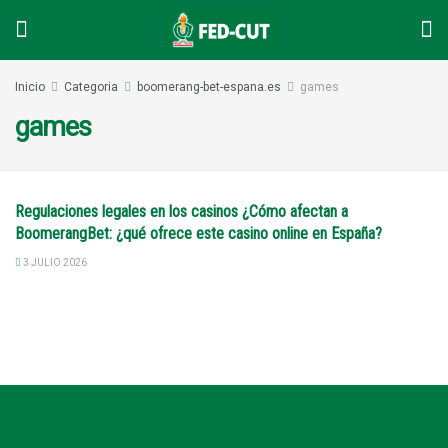
Inicio
Categoria
boomerang-bet-espana.es
games
games
GAMES
Regulaciones legales en los casinos ¿Cómo afectan a
BoomerangBet: ¿qué ofrece este casino online en España?
3 JULIO 2026