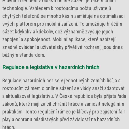
Hlavním trendem v oblasti online sázení je také mobilní
technologie. Vzhledem k rostoucímu počtu uživatelů
chytrých telefonů se mnoho kasin zaměřuje na optimalizaci
svých platforem pro mobilní zařízení. To umožňuje hráčům
sázet kdykoliv a kdekoliv, což významně zvyšuje jejich
zapojení a spokojenost. Mobilní aplikace, které nabízejí
snadné ovládání a uživatelsky přívětivé rozhraní, jsou dnes
běžným standardem.
Regulace a legislativa v hazardních hrách
Regulace hazardních her se v jednotlivých zemích liší, a s
rostoucím zájmem o online sázení se vlády snaží adaptovat
a aktualizovat legislativu. V České republice byla přijata řada
zákonů, které mají za cíl chránit hráče a zamezit nelegálním
praktikám. Tento regulační rámec je klíčový pro zajištění fair
play a ochranu mladistvých před závislostí na hazardních
hrách.