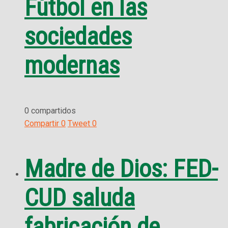
Fútbol en las
sociedades
modernas
0 compartidos
Compartir
0
Tweet
0
Madre de Dios: FED-
CUD saluda
fabricación de