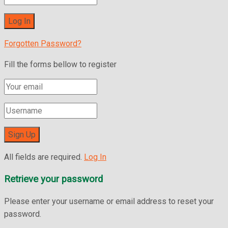
Forgotten Password?
Fill the forms bellow to register
All fields are required.
Log In
Retrieve your password
Please enter your username or email address to reset your
password.