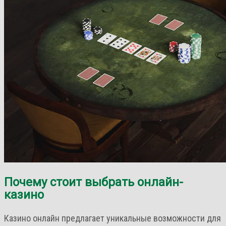
Почему стоит выбрать онлайн-
казино
Казино онлайн предлагает уникальные возможности для