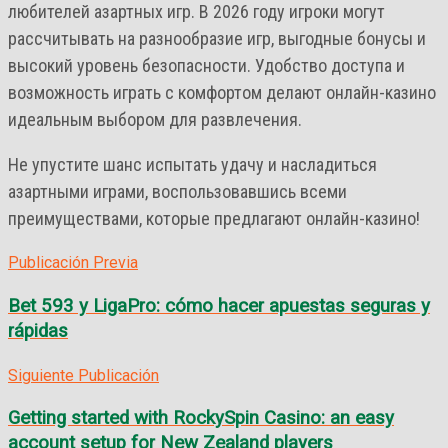
любителей азартных игр. В 2026 году игроки могут
рассчитывать на разнообразие игр, выгодные бонусы и
высокий уровень безопасности. Удобство доступа и
возможность играть с комфортом делают онлайн-казино
идеальным выбором для развлечения.
Не упустите шанс испытать удачу и насладиться
азартными играми, воспользовавшись всеми
преимуществами, которые предлагают онлайн-казино!
Publicación Previa
Bet 593 y LigaPro: cómo hacer apuestas seguras y
rápidas
Siguiente Publicación
Getting started with RockySpin Casino: an easy
account setup for New Zealand players