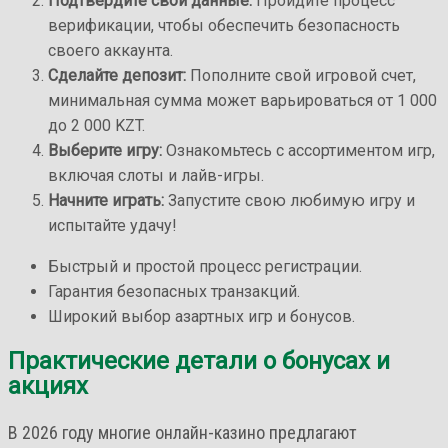
Подтвердите свои данные:
Пройдите процесс
верификации, чтобы обеспечить безопасность
своего аккаунта.
Сделайте депозит:
Пополните свой игровой счет,
минимальная сумма может варьироваться от 1 000
до 2 000 KZT.
Выберите игру:
Ознакомьтесь с ассортиментом игр,
включая слоты и лайв-игры.
Начните играть:
Запустите свою любимую игру и
испытайте удачу!
Быстрый и простой процесс регистрации.
Гарантия безопасных транзакций.
Широкий выбор азартных игр и бонусов.
Практические детали о бонусах и
акциях
В 2026 году многие онлайн-казино предлагают