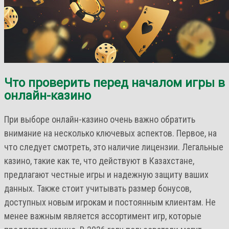
Что проверить перед началом игры в
онлайн-казино
При выборе онлайн-казино очень важно обратить
внимание на несколько ключевых аспектов. Первое, на
что следует смотреть, это наличие лицензии. Легальные
казино, такие как те, что действуют в Казахстане,
предлагают честные игры и надежную защиту ваших
данных. Также стоит учитывать размер бонусов,
доступных новым игрокам и постоянным клиентам. Не
менее важным является ассортимент игр, которые