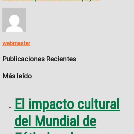
webmaster
Publicaciones Recientes
Más leído
El impacto cultural
del Mundial de