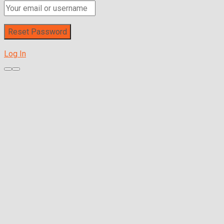
Log In