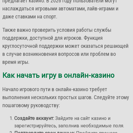
предлагает казино. В 2026 году пользователи могут
наслаждаться игровыми автоматами, лайв-играми и
даже ставками на спорт.
Также важно проверить условия работы службы
поддержки, доступной для игроков. Функция
круглосуточной поддержки может оказаться решающей
в случае возникновения вопросов или проблем во
время игры.
Как начать игру в онлайн-казино
Начало игрового пути в онлайн-казино требует
выполнения нескольких простых шагов. Следуйте этому
пошаговому руководству:
Создайте аккаунт:
Зайдите на сайт казино и
зарегистрируйтесь, заполнив необходимые поля.