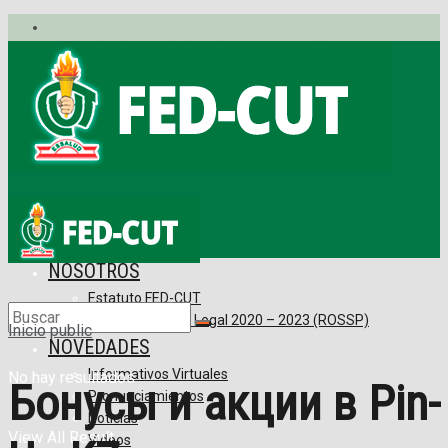
No hay resultados
View All Result
INICIO
NOSOTROS
Estatuto FED-CUT
Reconocimiento Legal 2020 – 2023 (ROSSP)
Inicio
public
NOVEDADES
Informativos Virtuales
No hay resultados
Бонусы и акции в Pin-
Pronunciamientos
Noticias
View All Result
Videos